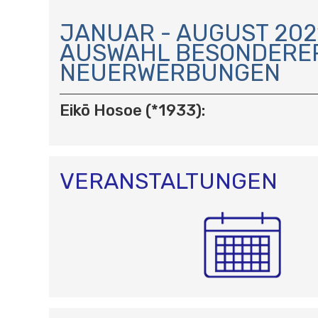
N
A
JANUAR - AUGUST 2021
V
AUSWAHL BESONDERE
I
NEUERWERBUNGEN
G
A
T
Eikō Hosoe (*1933):
I
O
N
VERANSTALTUNGEN