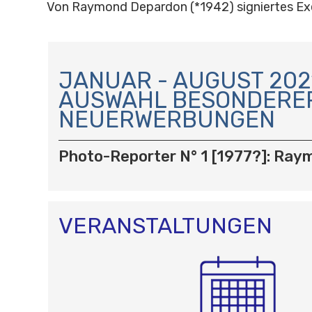
Von Raymond Depardon (*1942) signiertes E
N
A
JANUAR - AUGUST 2021
V
AUSWAHL BESONDERE
I
NEUERWERBUNGEN
G
A
T
Photo-Reporter N° 1 [1977?]: Ra
I
O
N
VERANSTALTUNGEN