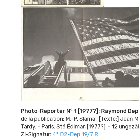
Photo-Reporter N° 1 [1977?]: Raymond De
de la publication: M.-P. Slama ; [Texte:] Jean M
Tardy. - Paris: Sté Édimar, [1977?]. - 12 ungezä
ZI-Signatur:
4° D2-Dep 19/7 R