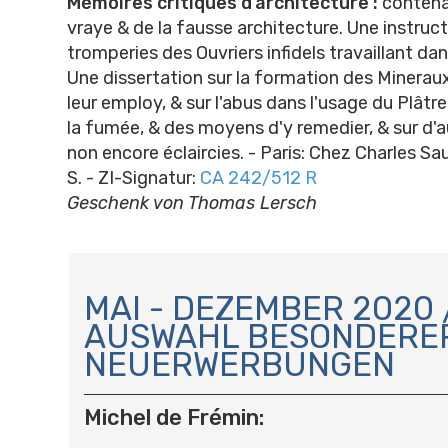
Mémoires critiques d’architecture :
contenan
vraye & de la fausse architecture. Une instruct
tromperies des Ouvriers infidels travaillant da
Une dissertation sur la formation des Mineraux
leur employ, & sur l'abus dans l'usage du Plâtre.
la fumée, & des moyens d'y remedier, & sur d'
non encore éclaircies. - Paris: Chez Charles Sau
S. - ZI-Signatur:
CA 242/512 R
Geschenk von Thomas Lersch
N
A
MAI - DEZEMBER 2020 
V
AUSWAHL BESONDERE
I
NEUERWERBUNGEN
G
A
T
Michel de Frémin:
I