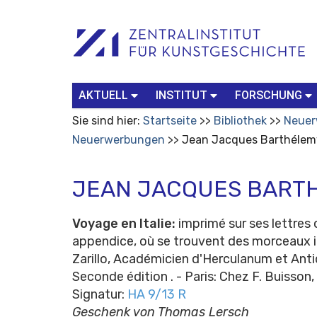
Benutzerspezifische
Suchbegriff
Advanced
Werkzeuge
Search…
AKTUELL
INSTITUT
FORSCHUNG
Sie sind hier:
Startseite
Bibliothek
Neuer
Neuerwerbungen
Jean Jacques Barthélemy
JEAN JACQUES BARTHÉ
Voyage en Italie:
imprimé sur ses lettres 
appendice, où se trouvent des morceaux in
Zarillo, Académicien d'Herculanum et Antiq
Seconde édition . - Paris: Chez F. Buisson, 
Signatur:
HA 9/13 R
Geschenk von Thomas Lersch