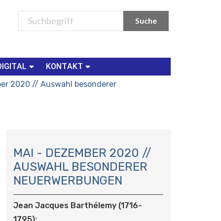
DIGITAL
KONTAKT
er 2020 // Auswahl besonderer
N
A
MAI - DEZEMBER 2020 //
V
AUSWAHL BESONDERER
I
NEUERWERBUNGEN
G
A
Jean Jacques Barthélemy (1716-
T
I
1795):