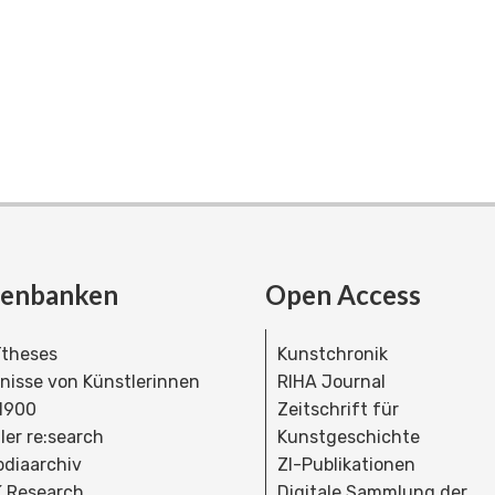
tenbanken
Open Access
theses
Kunstchronik
dnisse von Künstlerinnen
RIHA Journal
 1900
Zeitschrift für
ler re:search
Kunstgeschichte
bdiaarchiv
ZI-Publikationen
 Research
Digitale Sammlung der