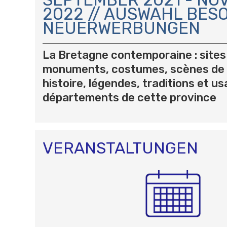
V
2022 // AUSWAHL BES
I
NEUERWERBUNGEN
G
A
T
La Bretagne contemporaine : sites
I
monuments, costumes, scènes de
O
histoire, légendes, traditions et u
N
départements de cette province
VERANSTALTUNGEN