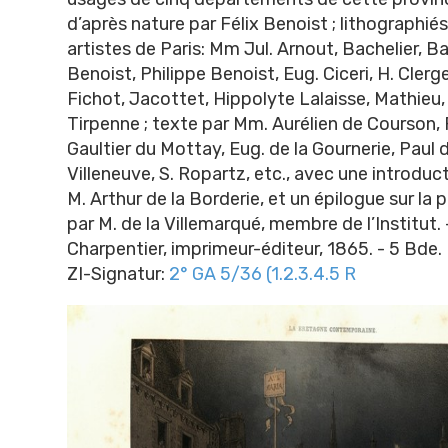
d’après nature par Félix Benoist ; lithographiés
artistes de Paris: Mm Jul. Arnout, Bachelier, Ba
Benoist, Philippe Benoist, Eug. Ciceri, H. Clerg
Fichot, Jacottet, Hippolyte Lalaisse, Mathieu,
Tirpenne ; texte par Mm. Aurélien de Courson, 
Gaultier du Mottay, Eug. de la Gournerie, Paul 
Villeneuve, S. Ropartz, etc., avec une introduc
M. Arthur de la Borderie, et un épilogue sur la
par M. de la Villemarqué, membre de l’Institut. -
Charpentier, imprimeur-éditeur, 1865. - 5 Bde.
ZI-Signatur:
2° GA 5/36 (1.2.3.4.5 R