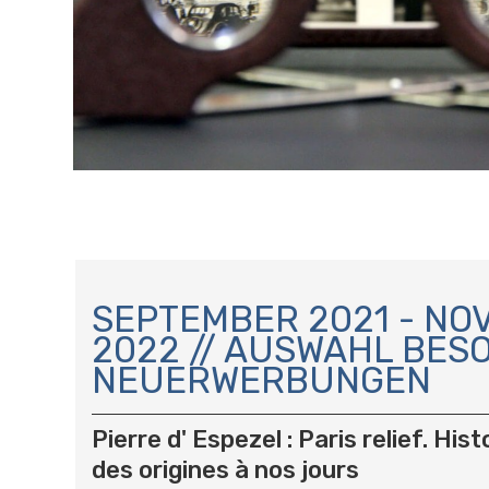
N
A
SEPTEMBER 2021 - N
V
2022 // AUSWAHL BES
I
NEUERWERBUNGEN
G
A
T
Pierre d' Espezel : Paris relief. Hist
I
des origines à nos jours
O