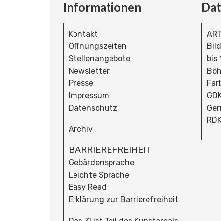
Informationen
Da
Kontakt
ART
Öffnungszeiten
Bil
Stellenangebote
bis
Newsletter
Böh
Presse
Far
Impressum
GDK
Datenschutz
Ger
RDK
Archiv
BARRIEREFREIHEIT
Gebärdensprache
Leichte Sprache
Easy Read
Erklärung zur Barrierefreiheit
Das ZI ist Teil des Kunstareals