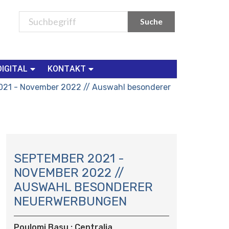
DIGITAL
KONTAKT
021 - November 2022 // Auswahl besonderer
N
A
SEPTEMBER 2021 -
V
NOVEMBER 2022 //
I
AUSWAHL BESONDERER
G
NEUERWERBUNGEN
A
T
I
Poulomi Basu : Centralia