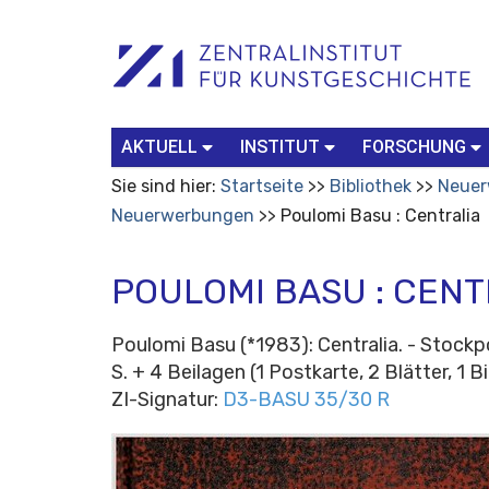
Benutzerspezifische
Suchbegriff
Advanced
Werkzeuge
Search…
AKTUELL
INSTITUT
FORSCHUNG
Sie sind hier:
Startseite
Bibliothek
Neuer
Neuerwerbungen
Poulomi Basu : Centralia
POULOMI BASU : CENT
Poulomi Basu (*1983): Centralia. - Stockpo
S. + 4 Beilagen (1 Postkarte, 2 Blätter, 1
ZI-Signatur:
D3-BASU 35/30 R