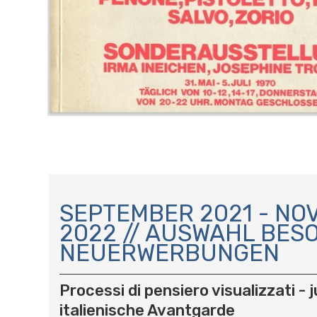
N
A
SEPTEMBER 2021 - N
V
2022 // AUSWAHL BES
I
NEUERWERBUNGEN
G
A
T
Processi di pensiero visualizzati - 
I
italienische Avantgarde