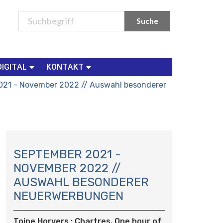
DIGITAL
KONTAKT
021 - November 2022 // Auswahl besonderer
N
A
SEPTEMBER 2021 -
V
NOVEMBER 2022 //
I
AUSWAHL BESONDERER
G
NEUERWERBUNGEN
A
T
I
Toine Horvers : Chartres. One hour of