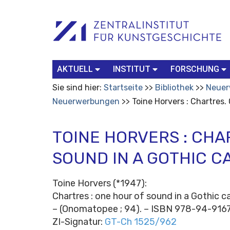
Benutzerspezifische
Suchbegriff
Advanced
Werkzeuge
Search…
AKTUELL
INSTITUT
FORSCHUNG
Sie sind hier:
Startseite
Bibliothek
Neuer
Neuerwerbungen
Toine Horvers : Chartres.
TOINE HORVERS : CHA
SOUND IN A GOTHIC 
Toine Horvers (*1947):
Chartres : one hour of sound in a Gothic c
– (Onomatopee ; 94). – ISBN 978-94-916
ZI-Signatur:
GT-Ch 1525/962