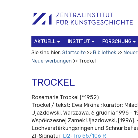
Benutzerspezifische
Suchbegriff
Advanced
Werkzeuge
Search…
AKTUELL
INSTITUT
FORSCHUNG
Sie sind hier:
Startseite
Bibliothek
Neuer
Neuerwerbungen
Trockel
TROCKEL
Rosemarie Trockel (*1952)
Trockel / tekst: Ewa Mikina ; kurator: Mil
Ujazdowski, Warszawa, 6 grudnia 1996 - 1
Współczesnej Zamek Ujazdowski, [1996]. - 
Lochverstärkungsringen und Schnur befes
ZI-Signatur:
D2-Tro 55/106 R