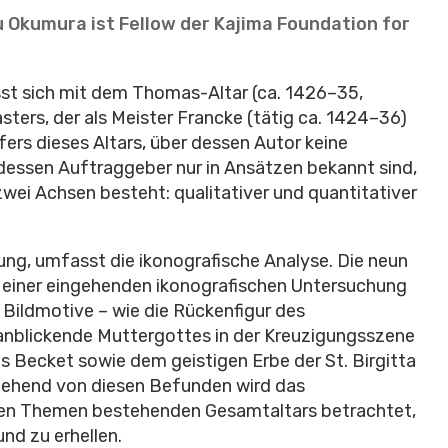
u Okumura ist Fellow der Kajima Foundation for
st sich mit dem Thomas-Altar (ca. 1426–35,
ers, der als Meister Francke (tätig ca. 1424–36)
pfers dieses Altars, über dessen Autor keine
dessen Auftraggeber nur in Ansätzen bekannt sind,
zwei Achsen besteht: qualitativer und quantitativer
ung, umfasst die ikonografische Analyse. Die neun
n einer eingehenden ikonografischen Untersuchung
Bildmotive – wie die Rückenfigur des
anblickende Muttergottes in der Kreuzigungsszene
 Becket sowie dem geistigen Erbe der St. Birgitta
gehend von diesen Befunden wird das
en Themen bestehenden Gesamtaltars betrachtet,
nd zu erhellen.