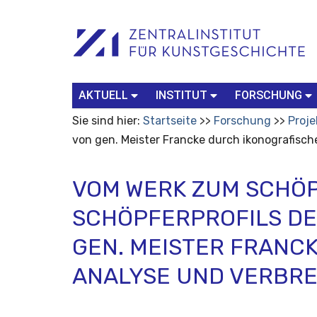
Benutzerspezifische
Suchbegriff
Advanced
Werkzeuge
Search…
AKTUELL
INSTITUT
FORSCHUNG
Sie sind hier:
Startseite
Forschung
Proje
von gen. Meister Francke durch ikonografisc
VOM WERK ZUM SCHÖP
SCHÖPFERPROFILS DE
GEN. MEISTER FRANC
ANALYSE UND VERBR