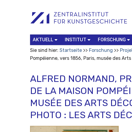
Benutzerspezifische
Suchbegriff
Advanced
Werkzeuge
Search…
AKTUELL
INSTITUT
FORSCHUNG
Sie sind hier:
Startseite
Forschung
Proje
Pompéienne, vers 1856, Paris, musée des Arts 
ALFRED NORMAND, PR
DE LA MAISON POMPÉIE
MUSÉE DES ARTS DÉCO
PHOTO : LES ARTS DÉ