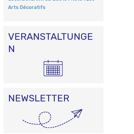
O
Arts Décoratifs
N
VERANSTALTUNGE
N
NEWSLETTER