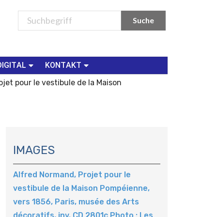
DIGITAL
KONTAKT
jet pour le vestibule de la Maison
N
A
IMAGES
V
I
Alfred Normand, Projet pour le
G
vestibule de la Maison Pompéienne,
A
vers 1856, Paris, musée des Arts
T
I
décoratifs, inv. CD 2801c Photo : Les