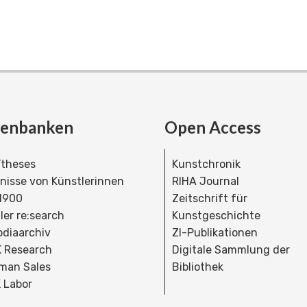
tenbanken
Open Access
theses
Kunstchronik
dnisse von Künstlerinnen
RIHA Journal
 1900
Zeitschrift für
ler re:search
Kunstgeschichte
bdiaarchiv
ZI-Publikationen
 Research
Digitale Sammlung der
man Sales
Bibliothek
 Labor