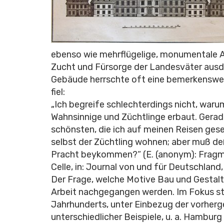
ebenso wie mehrflügelige, monumentale An
Zucht und Fürsorge der Landesväter ausd
Gebäude herrschte oft eine bemerkenswer
fiel:
„Ich begreife schlechterdings nicht, warum
Wahnsinnige und Züchtlinge erbaut. Gera
schönsten, die ich auf meinen Reisen ge
selbst der Züchtling wohnen; aber muß deß
Pracht beykommen?“ (E. (anonym): Fragm
Celle, in: Journal von und für Deutschland,
Der Frage, welche Motive Bau und Gestalt
Arbeit nachgegangen werden. Im Fokus st
Jahrhunderts, unter Einbezug der vorher
unterschiedlicher Beispiele, u. a. Hamburg