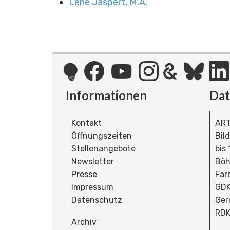
Lene Jaspert, M.A.
Informationen
Da
Kontakt
ART
Öffnungszeiten
Bil
Stellenangebote
bis
Newsletter
Böh
Presse
Far
Impressum
GDK
Datenschutz
Ger
RDK
Archiv