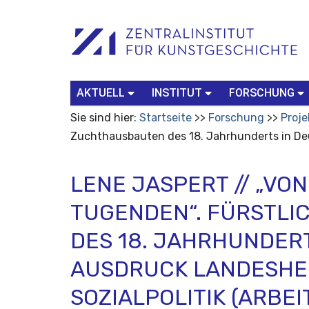
Benutzerspezifische
Suchbegriff
Advanced
Werkzeuge
Search…
AKTUELL
INSTITUT
FORSCHUNG
Sie sind hier:
Startseite
Forschung
Proje
Zuchthausbauten des 18. Jahrhunderts in Deut
LENE JASPERT // „VO
TUGENDEN“. FÜRSTL
DES 18. JAHRHUNDER
AUSDRUCK LANDESHE
SOZIALPOLITIK (ARBEI