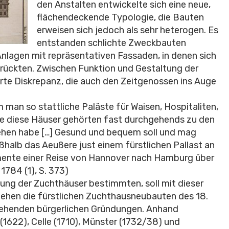
den Anstalten entwickelte sich eine neue,
flächendeckende Typologie, die Bauten
erweisen sich jedoch als sehr heterogen. Es
entstanden schlichte Zweckbauten
lagen mit repräsentativen Fassaden, in denen sich
rückten. Zwischen Funktion und Gestaltung der
te Diskrepanz, die auch den Zeitgenossen ins Auge
 man so stattliche Paläste für Waisen, Hospitaliten,
de diese Häuser gehörten fast durchgehends zu den
sehen habe […] Gesund und bequem soll und mag
halb das Aeußere just einem fürstlichen Pallast an
ente einer Reise von Hannover nach Hamburg über
 1784 (1), S. 373)
ung der Zuchthäuser bestimmten, soll mit dieser
ehen die fürstlichen Zuchthausneubauten des 18.
gehenden bürgerlichen Gründungen. Anhand
 (1622), Celle (1710), Münster (1732/38) und