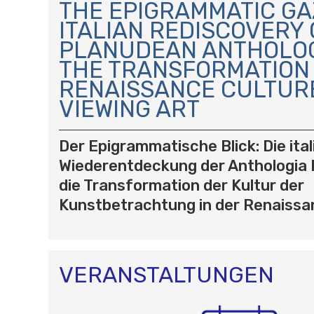
A
THE EPIGRAMMATIC GA
V
ITALIAN REDISCOVERY 
I
PLANUDEAN ANTHOLO
G
A
THE TRANSFORMATION 
T
RENAISSANCE CULTUR
I
VIEWING ART
O
N
Der Epigrammatische Blick: Die ita
Wiederentdeckung der Anthologia
die Transformation der Kultur der
Kunstbetrachtung in der Renaissa
VERANSTALTUNGEN