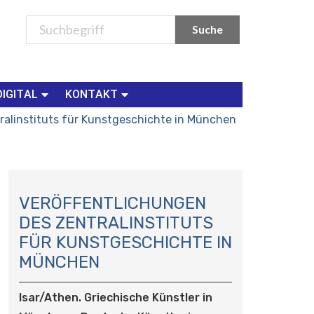
DIGITAL
KONTAKT
ralinstituts für Kunstgeschichte in München
N
A
VERÖFFENTLICHUNGEN
V
DES ZENTRALINSTITUTS
I
FÜR KUNSTGESCHICHTE IN
G
MÜNCHEN
A
T
I
Isar/Athen. Griechische Künstler in