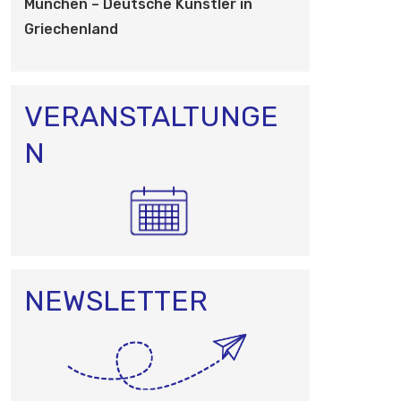
O
München – Deutsche Künstler in
N
Griechenland
VERANSTALTUNGE
N
NEWSLETTER