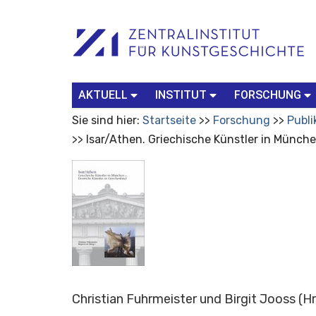
Benutzerspezifische
Suchbegriff
Advanced
Werkzeuge
Search…
AKTUELL
INSTITUT
FORSCHUNG
Sie sind hier:
Startseite
Forschung
Publi
Isar/Athen. Griechische Künstler in Münch
Christian Fuhrmeister und Birgit Jooss
(Hr