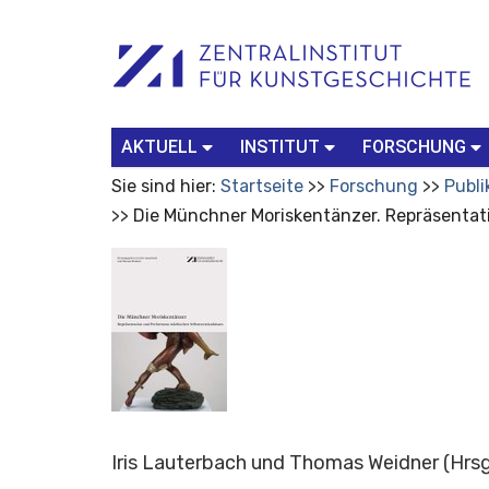
Benutzerspezifische
Suchbegriff
Advanced
Werkzeuge
Search…
AKTUELL
INSTITUT
FORSCHUNG
Sie sind hier:
Startseite
Forschung
Publi
Die Münchner Moriskentänzer. Repräsentat
Iris Lauterbach und Thomas Weidner
(Hrsg