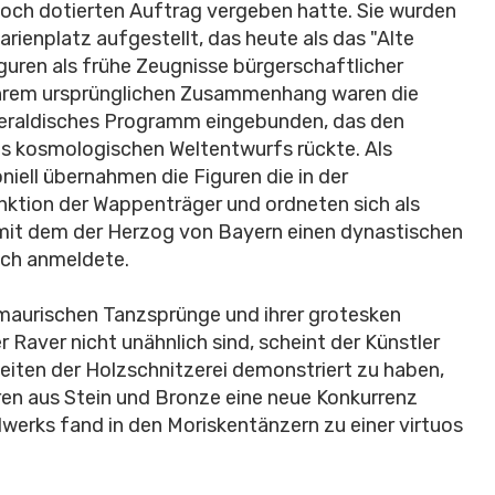
och dotierten Auftrag vergeben hatte. Sie wurden
ienplatz aufgestellt, das heute als das "Alte
guren als frühe Zeugnisse bürgerschaftlicher
 ihrem ursprünglichen Zusammenhang waren die
heraldisches Programm eingebunden, das den
es kosmologischen Weltentwurfs rückte. Als
iell übernahmen die Figuren die in der
ktion der Wappenträger und ordneten sich als
 mit dem der Herzog von Bayern einen dynastischen
ich anmeldete.
l maurischen Tanzsprünge und ihrer grotesken
Raver nicht unähnlich sind, scheint der Künstler
keiten der Holzschnitzerei demonstriert zu haben,
turen aus Stein und Bronze eine neue Konkurrenz
dwerks fand in den Moriskentänzern zu einer virtuos