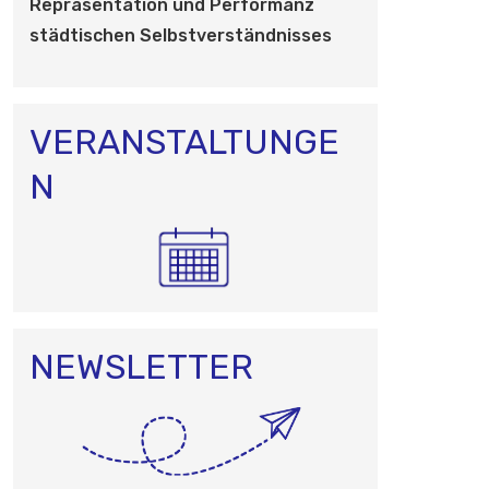
O
Repräsentation und Performanz
N
städtischen Selbstverständnisses
VERANSTALTUNGE
N
NEWSLETTER