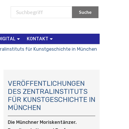
DIGITAL
KONTAKT
ralinstituts für Kunstgeschichte in München
N
A
VERÖFFENTLICHUNGEN
V
DES ZENTRALINSTITUTS
I
FÜR KUNSTGESCHICHTE IN
G
MÜNCHEN
A
T
I
Die Münchner Moriskentänzer.