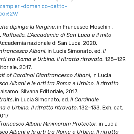
a/zampieri-domenico-detto-
ico%29/
he dipinge la Vergine
, in Francesco Moschini,
s.
Raffaello. L’Accademia di San Luca e il mito
 Accademia nazionale di San Luca, 2020.
anfrancesco Albani
, in Lucia Simonato, ed.
Il
ti tra Roma e Urbino. Il ritratto ritrovato
, 128–129.
toriale, 2017.
ait of Cardinal Gianfrancesco Albani
, in Lucia
co Albani e le arti tra Roma e Urbino. Il ritratto
Balsamo: Silvana Editoriale, 2017.
traits
, in Lucia Simonato, ed.
Il Cardinale
 e Urbino. Il ritratto ritrovato
, 132–133. Exh. cat.
2017.
francesco Albani Minimorum Protector
, in Lucia
co Albani e le arti tra Roma e Urbino. Il ritratto