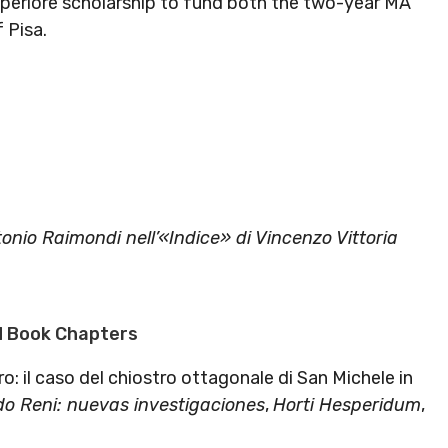
periore scholarship to fund both the two-year MA
f Pisa.
nio Raimondi nell’«Indice» di Vincenzo Vittoria
d Book Chapters
ro: il caso del chiostro ottagonale di San Michele in
do Reni: nuevas investigaciones
,
Horti Hesperidum
,