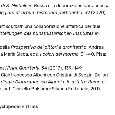
 di S. Michele in Bosco
e la decorazione carraccesca
ogiam et artium historiam pertinentia
, 32 (2020):
ert
sculpsit
: una collaborazione artistica per due
itteilungen des Kunsthistorischen Institutes in
 della
Prospettiva de’ pittori e architetti
di Andrea
a Maria Sicca, eds.
I colori del marmo
, 31–40. Pisa:
me,”
Print Quarterly,
34 (2017), 139–149.
i Gianfrancesco Albani con Cristina di Svezia, Bellori
ardinale Gianfrancesco Albani e le arti tra Roma e
. cat. Cinisello Balsamo: Silvana Editoriale, 2017.
yclopedic Entries