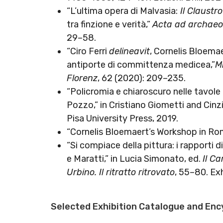
“L’ultima opera di Malvasia:
Il Claustro
tra finzione e verità,”
Acta ad archaeol
29–58.
“Ciro Ferri
delineavit
, Cornelis Bloema
antiporte di committenza medicea,”
M
Florenz
, 62 (2020): 209–235.
“Policromia e chiaroscuro nelle tavole
Pozzo,” in Cristiano Giometti and Cinzi
Pisa University Press, 2019.
“Cornelis Bloemaert’s Workshop in Ro
“Si compiace della pittura: i rapporti d
e Maratti,” in Lucia Simonato, ed.
Il C
Urbino. Il ritratto ritrovato
, 55–80. Exh
Selected Exhibition Catalogue and Enc