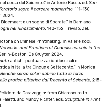
 nel corso del Seicento,” in Antonio Russo, ed.
San
’oratorio sopra il carcere mamertino
, 111–130.
: 2024.
 Bloemaert e un sogno di Socrate,” in Damiano
 sogni nel Rinascimento
, 140–152. Treviso: ZeL
oria on Chinese Printmaking,” in Valérie Kobi,
Networks and Practices of Connoisseurship in the
Berlin-Boston: De Gruyter, 2024.
mata
antichi: puntualizzazioni lessicali e
stica in Italia tra Cinque e Settecento,” in Monica
“Benché senza colori abbino tutta la forza
ella pratica pittorica dal Trecento al Seicento
, 215–
 Polidoro da Caravaggio: from Chiaroscuro to
 Faietti, and Mandy Richter, eds.
Sculpture in Print
1.