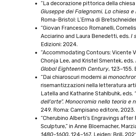
“La decorazione pittorica della chiesa
Giuseppe dei Falegnami. La chiesa e l
Roma-Bristol: L’Erma di Bretschneider
“Giovan Francesco Romanelli, Cornelis
Acciarino and Laura Benedetti, eds.
I
Edizioni: 2024.
“Accommodating Contours: Vicente Vict
Chonja Lee, and Kristel Smentek, eds.
Global Eighteenth Century
, 123–155. 
“Dai chiaroscuri moderni ai
monochro
risemantizzazioni nella letteratura arti
Latella and Katharine Stahlbuhk, eds.
dell’arte”. Monocromia nella teoria e n
249. Roma: Campisano editore, 2023.
“Cherubino Alberti’s Engravings after
Sculpture,” in Anne Bloemacher, Marzia
1480–1600
, 124–167. Leiden: Brill, 202