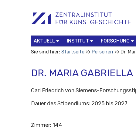
Benutzerspezifische
Suchbegriff
Advanced
Werkzeuge
Search…
AKTUELL
INSTITUT
FORSCHUNG
Sie sind hier:
Startseite
Personen
Dr. Ma
DR. MARIA GABRIELLA
Carl Friedrich von Siemens-Forschungsst
Dauer des Stipendiums: 2025 bis 2027
Zimmer
:
144