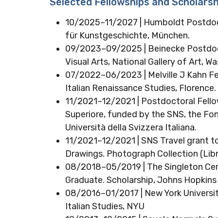
Selected Fellowships and Scholarsh
10/2025–11/2027 | Humboldt Postdoctor
für Kunstgeschichte, München.
09/2023–09/2025 | Beinecke Postdoct
Visual Arts, National Gallery of Art, W
07/2022–06/2023 | Melville J Kahn Fell
Italian Renaissance Studies, Florence.
11/2021–12/2021 | Postdoctoral Fellow
Superiore, funded by the SNS, the Fo
Università della Svizzera Italiana.
11/2021–12/2021 | SNS Travel grant to
Drawings. Photograph Collection (Libr
08/2018–05/2019 | The Singleton Cen
Graduate. Scholarship, Johns Hopkins 
08/2016–01/2017 | New York Universit
Italian Studies, NYU