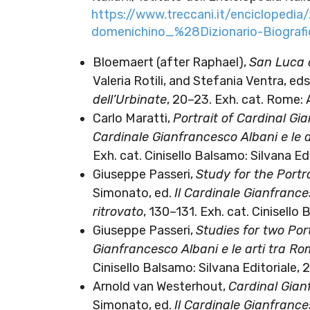
https://www.treccani.it/enciclopedi
domenichino_%28Dizionario-Biograf
Bloemaert (after Raphael),
San Luca c
Valeria Rotili, and Stefania Ventra, ed
dell’Urbinate
, 20–23. Exh. cat. Rome:
Carlo Maratti,
Portrait of Cardinal Gi
Cardinale Gianfrancesco Albani e le ar
Exh. cat. Cinisello Balsamo: Silvana Edi
Giuseppe Passeri,
Study for the Portr
Simonato, ed.
Il Cardinale Gianfrances
ritrovato
, 130–131. Exh. cat. Cinisello 
Giuseppe Passeri,
Studies for two Por
Gianfrancesco Albani e le arti tra Roma
Cinisello Balsamo: Silvana Editoriale, 
Arnold van Westerhout,
Cardinal Gian
Simonato, ed.
Il Cardinale Gianfrances