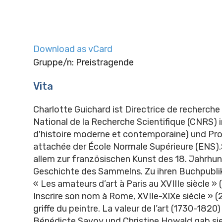
Download as vCard
Gruppe/n: Preistragende
Vita
Charlotte Guichard ist Directrice de recherch
National de la Recherche Scientifique (CNRS) in
d'histoire moderne et contemporaine) und Pr
attachée der École Normale Supérieure (ENS).S
allem zur französischen Kunst des 18. Jahrhun
Geschichte des Sammelns. Zu ihren Buchpubli
« Les amateurs d’art à Paris au XVIIIe siècle » (
Inscrire son nom à Rome, XVIIe-XIXe siècle » (
griffe du peintre. La valeur de l’art (1730-1820)
Bénédicte Savoy und Christine Howald gab sie