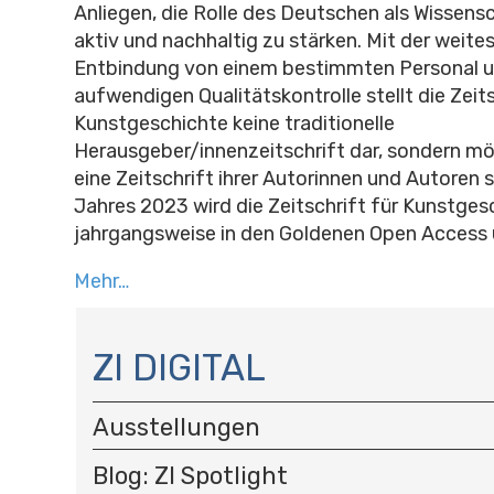
Anliegen, die Rolle des Deutschen als Wissen
aktiv und nachhaltig zu stärken. Mit der weit
Entbindung von einem bestimmten Personal un
aufwendigen Qualitätskontrolle stellt die Zeits
Kunstgeschichte keine traditionelle
Herausgeber/innenzeitschrift dar, sondern möc
eine Zeitschrift ihrer Autorinnen und Autoren 
Jahres 2023 wird die Zeitschrift für Kunstges
jahrgangsweise in den Goldenen Open Access 
Mehr…
N
A
ZI DIGITAL
V
I
Ausstellungen
G
A
Blog: ZI Spotlight
T