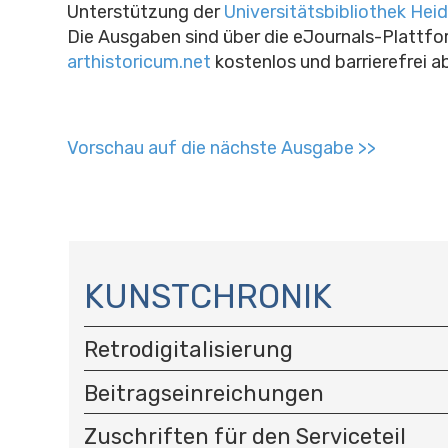
Unterstützung der
Universitätsbibliothek Hei
Die Ausgaben sind über die eJournals-Plattf
arthistoricum.net
kostenlos und barrierefrei a
Vorschau auf die nächste Ausgabe >>
N
A
KUNSTCHRONIK
V
I
Retrodigitalisierung
G
A
Beitragseinreichungen
T
I
Zuschriften für den Serviceteil