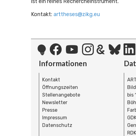
ist ein reines Rechercheinstrument.
Kontakt:
arttheses@zikg.eu
Informationen
Da
Kontakt
ART
Öffnungszeiten
Bil
Stellenangebote
bis
Newsletter
Böh
Presse
Far
Impressum
GDK
Datenschutz
Ger
RDK