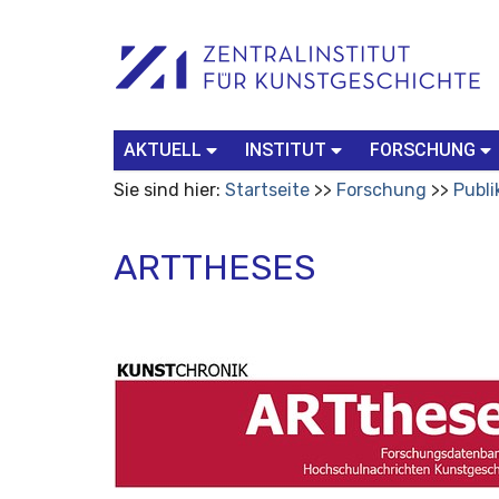
Benutzerspezifische
Suchbegriff
Advanced
Werkzeuge
Search…
AKTUELL
INSTITUT
FORSCHUNG
Sie sind hier:
Startseite
Forschung
Publi
ARTTHESES