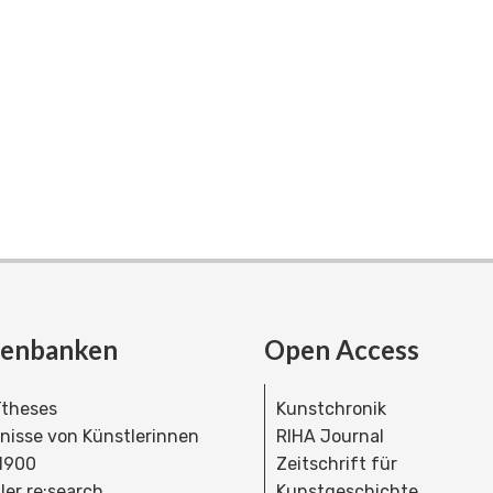
tenbanken
Open Access
theses
Kunstchronik
dnisse von Künstlerinnen
RIHA Journal
 1900
Zeitschrift für
ler re:search
Kunstgeschichte