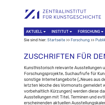
Benutzerspezifische
Suchbegriff
Advanced
Werkzeuge
Search…
AKTUELL
INSTITUT
FORSCHUNG
Sie sind hier:
Startseite
Forschung
Publi
ZUSCHRIFTEN FÜR DE
Kunsthistorisch relevante Ausstellungen 
Forschungsprojekte, Suchaufrufe für Kun
sonstige Internetangebote („Neues aus d
letzten Woche des Vormonats gemeldet we
vorbehaltlich Kürzungen) werden diese dann
Ausstellungen mit Titel, Terminen und evt
erscheinenden aktuellen Ausstellungskale