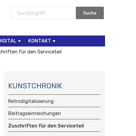
DIGITAL
KONTAKT
hriften für den Serviceteil
N
A
KUNSTCHRONIK
V
I
Retrodigitalisierung
G
A
Beitragseinreichungen
T
Zuschriften für den Serviceteil
I
O