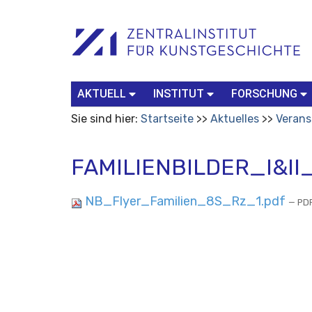
Benutzerspezifische
Suchbegriff
Advanced
Werkzeuge
Search…
AKTUELL
INSTITUT
FORSCHUNG
Sie sind hier:
Startseite
Aktuelles
Verans
FAMILIENBILDER_I&I
NB_Flyer_Familien_8S_Rz_1.pdf
— PDF