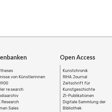
tenbanken
Open Access
theses
Kunstchronik
dnisse von Künstlerinnen
RIHA Journal
 1900
Zeitschrift für
ler re:search
Kunstgeschichte
bdiaarchiv
ZI-Publikationen
 Research
Digitale Sammlung der
man Sales
Bibliothek