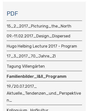
N
A
PDF
V
I
15_2_2017_Picturing_the_North
G
A
09.-11.02.2017_Design_Dispersed
T
Hugo Helbing Lecture 2017 - Program
I
O
17_3_2017_70_Jahre_ZI
N
Tagung Villengärten
Familienbilder_I&II_Programm
19./20.07.2017_
Aktuelle_Tendenzen_und_Perspektive
n_
Kolloquium_Hofkultur