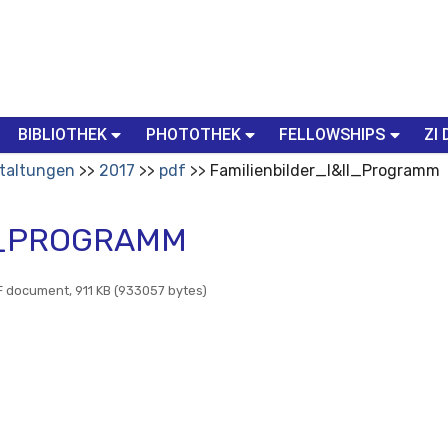
BIBLIOTHEK
PHOTOTHEK
FELLOWSHIPS
ZI 
taltungen
2017
pdf
Familienbilder_I&II_Programm
I_PROGRAMM
 document, 911 KB (933057 bytes)