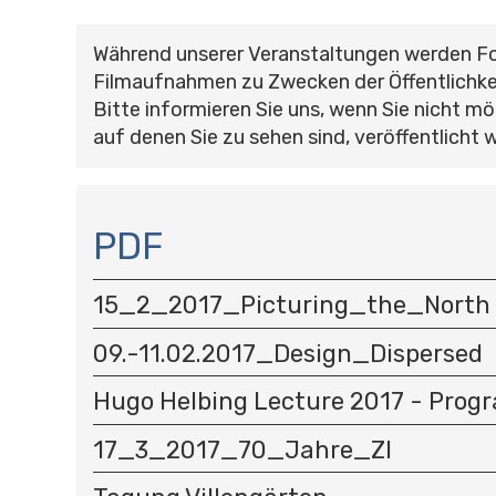
Während unserer Veranstaltungen werden F
Filmaufnahmen zu Zwecken der Öffentlichke
Bitte informieren Sie uns, wenn Sie nicht mö
auf denen Sie zu sehen sind, veröffentlicht 
N
A
PDF
V
I
15_2_2017_Picturing_the_North
G
A
09.-11.02.2017_Design_Dispersed
T
I
Hugo Helbing Lecture 2017 - Prog
O
N
17_3_2017_70_Jahre_ZI