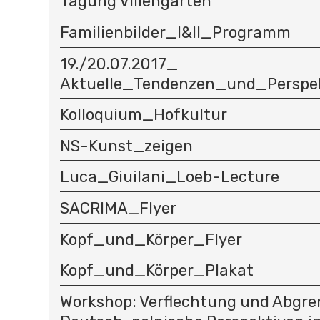
Tagung Villengärten
Familienbilder_I&II_Programm
19./20.07.2017_
Aktuelle_Tendenzen_und_Perspe
Kolloquium_Hofkultur
NS-Kunst_zeigen
Luca_Giuilani_Loeb-Lecture
SACRIMA_Flyer
Kopf_und_Körper_Flyer
Kopf_und_Körper_Plakat
Workshop: Verflechtung und Abgre