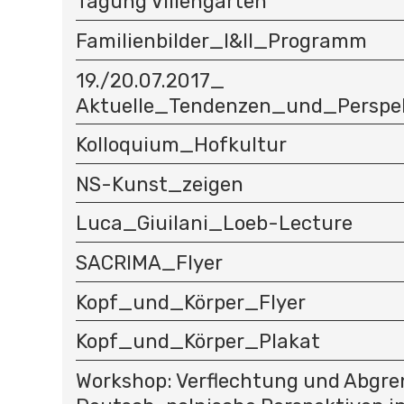
Tagung Villengärten
Familienbilder_I&II_Programm
19./20.07.2017_
Aktuelle_Tendenzen_und_Perspe
Kolloquium_Hofkultur
NS-Kunst_zeigen
Luca_Giuilani_Loeb-Lecture
SACRIMA_Flyer
Kopf_und_Körper_Flyer
Kopf_und_Körper_Plakat
Workshop: Verflechtung und Abgre