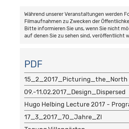
Während unserer Veranstaltungen werden F
Filmaufnahmen zu Zwecken der Öffentlichke
Bitte informieren Sie uns, wenn Sie nicht mö
auf denen Sie zu sehen sind, veröffentlicht 
N
A
PDF
V
I
15_2_2017_Picturing_the_North
G
A
09.-11.02.2017_Design_Dispersed
T
I
Hugo Helbing Lecture 2017 - Prog
O
N
17_3_2017_70_Jahre_ZI