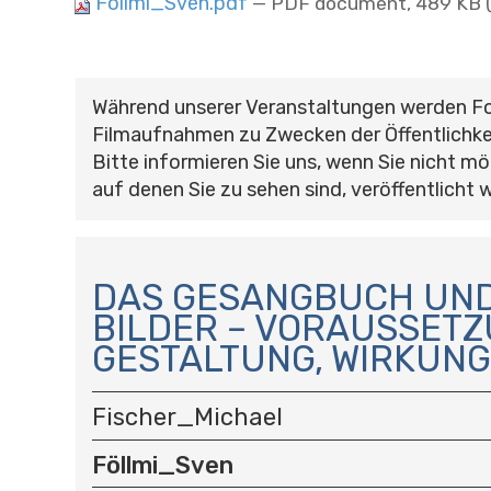
Föllmi_Sven.pdf
— PDF document, 489 KB (
Während unserer Veranstaltungen werden F
Filmaufnahmen zu Zwecken der Öffentlichke
Bitte informieren Sie uns, wenn Sie nicht mö
auf denen Sie zu sehen sind, veröffentlicht 
N
A
DAS GESANGBUCH UND
V
BILDER – VORAUSSETZ
I
GESTALTUNG, WIRKUNG
G
A
T
Fischer_Michael
I
O
Föllmi_Sven
N