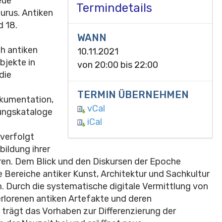
eue
Termindetails
rus. Antiken
d 18.
WANN
h antiken
10.11.2021
bjekte in
von
20:00
bis
22:00
die
TERMIN ÜBERNEHMEN
okumentation,
vCal
ungskataloge
iCal
 verfolgt
bildung ihrer
ären. Dem Blick und den Diskursen der Epoche
e Bereiche antiker Kunst, Architektur und Sachkultur
 Durch die systematische digitale Vermittlung von
erlorenen antiken Artefakte und deren
 trägt das Vorhaben zur Differenzierung der