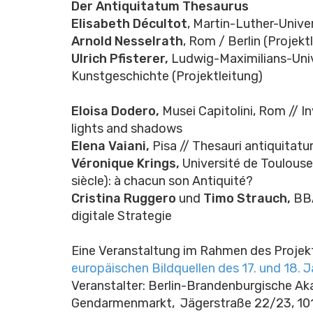
Der Antiquitatum Thesaurus
Elisabeth Décultot
, Martin-Luther-Unive
Arnold Nesselrath
, Rom / Berlin
(
Projekt
Ulrich Pfisterer,
Ludwig-Maximilians-Univ
Kunstgeschichte
(
Projektleitung)
Eloisa Dodero,
Musei Capitolini, Rom // 
lights and shadows
Elena Vaiani,
Pisa // Thesauri antiquitatum
Véronique Krings,
Université de Toulouse
siècle): à chacun son Antiquité?
Cristina Ruggero
und
Timo Strauch,
BBA
digitale Strategie
Eine Veranstaltung im Rahmen des Proje
europäischen Bildquellen des 17. und 18. 
Veranstalter: Berlin-Brandenburgische 
Gendarmenmarkt, Jägerstraße 22/23, 101