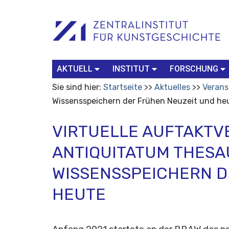
Benutzerspezifische
Suchbegriff
Advanced
Werkzeuge
Search…
AKTUELL
INSTITUT
FORSCHUNG
Sie sind hier:
Startseite
Aktuelles
Verans
Wissensspeichern der Frühen Neuzeit und he
VIRTUELLE AUFTAKTV
ANTIQUITATUM THESAU
WISSENSSPEICHERN D
HEUTE