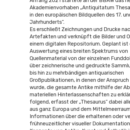
Anfang 2021 startete an der BBAW das n
Akademienvorhaben „Antiquitatum Thesau
in den europäischen Bildquellen des 17. un
Jahrhunderts“.
Es erschließt Zeichnungen und Drucke nac
Artefakten und verknüpft die Bilder und O
einem digitalen Repositorium. Geplant ist 
Auswertung eines breiten Spektrums von
Quellenmaterial von der einzelnen Fundd
über zeichnerische und gedruckte Samml
bis hin zu mehrbändigen antiquarischen
Großpublikationen, in denen der Anspruch
wurde, die gesamte Antike mithilfe der Ab
materiellen Hinterlassenschaften zu erkl
folgend, erfasst der „Thesaurus“ dabei all
aus ganz Europa und dem Mittelmeerraum.
Informationen über die erhaltenen oder v
frühneuzeitlicher visueller Dokumentation