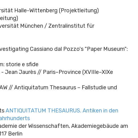
rsität Halle-Wittenberg (Projektleitung)
leitung)
ersität München / Zentralinstitut für
Investigating Cassiano dal Pozzo's "Paper Museum":
: storie e sfide
 - Jean Jaurès // Paris–Province (XVIIIe–XIXe
W // Antiquitatum Thesaurus – Fallstudie und
kts
ANTIQUITATUM THESAURUS. Antiken in den
Jahrhunderts
Akademie der Wissenschaften, Akademiegebäude am
17 Berlin