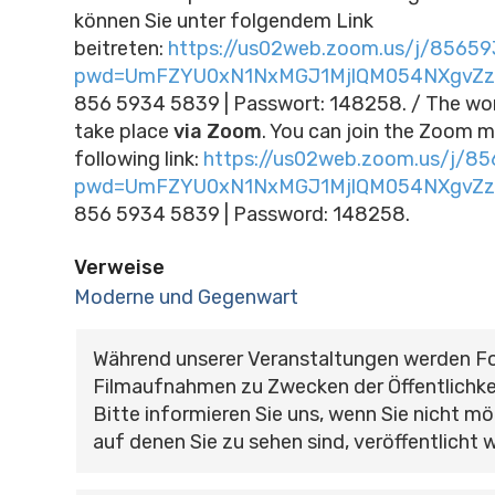
können Sie unter folgendem Link
beitreten:
https://us02web.zoom.us/j/8565
pwd=UmFZYU0xN1NxMGJ1MjlQM054NXgvZz
856 5934 5839 | Passwort: 148258. / The work
take place
via Zoom
. You can join the Zoom m
following link:
https://us02web.zoom.us/j/8
pwd=UmFZYU0xN1NxMGJ1MjlQM054NXgvZz
856 5934 5839 | Password: 148258.
Verweise
Moderne und Gegenwart
Während unserer Veranstaltungen werden F
Filmaufnahmen zu Zwecken der Öffentlichke
Bitte informieren Sie uns, wenn Sie nicht mö
auf denen Sie zu sehen sind, veröffentlicht 