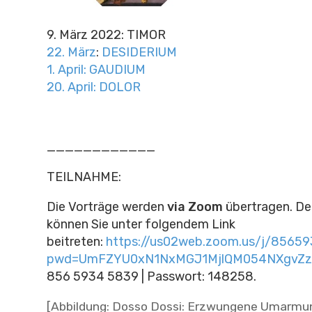
9. März 2022: TIMOR
22. März
:
DESIDERIUM
1. April: GAUDIUM
20. April: DOLOR
____________
TEILNAHME:
Die Vorträge werden
via Zoom
übertragen.
De
können Sie unter folgendem Link
beitreten:
https://us02web.zoom.us/j/8565
pwd=UmFZYU0xN1NxMGJ1MjlQM054NXgvZz
856 5934 5839 | Passwort: 148258.
[Abbildung: Dosso Dossi: Erzwungene Umarmun