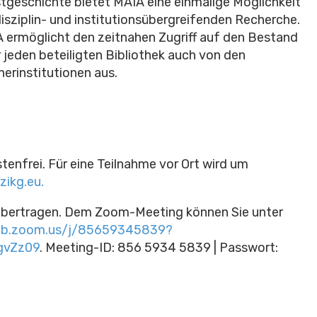
tgeschichte bietet MAIA eine einmalige Möglichkeit
disziplin- und institutionsübergreifenden Recherche.
 ermöglicht den zeitnahen Zugriff auf den Bestand
r jeden beteiligten Bibliothek auch von den
nerinstitutionen aus.
tenfrei. Für eine Teilnahme vor Ort wird u
m
ikg.eu.
bertragen.
Dem Zoom-Meeting können Sie unter
eb.zoom.us/j/85659345839?
gvZz09
. Meeting-ID: 856 5934 5839 | Passwort: