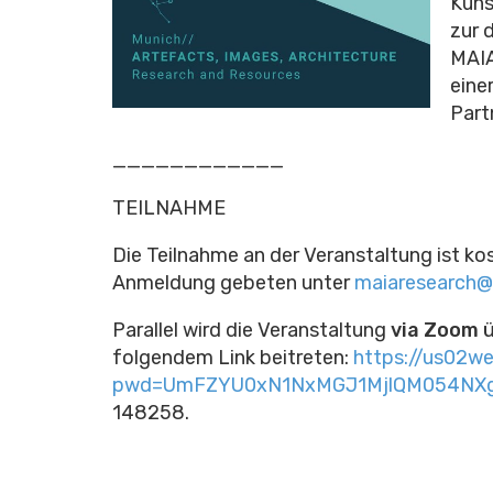
Kuns
zur 
MAIA
eine
Part
____________
TEILNAHME
Die Teilnahme an der Veranstaltung ist kos
Anmeldung gebeten unter
maiaresearch@z
Parallel wird die Veranstaltung
via Zoom
ü
folgendem Link beitreten:
https://us02w
pwd=UmFZYU0xN1NxMGJ1MjlQM054NX
148258.