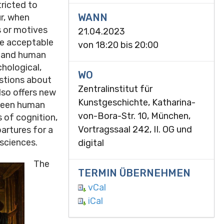
tricted to
WANN
ur, when
s or motives
21.04.2023
re acceptable
von
18:20
bis
20:00
l and human
hological,
WO
estions about
Zentralinstitut für
lso offers new
Kunstgeschichte, Katharina-
tween human
von-Bora-Str. 10, München,
s of cognition,
Vortragssaal 242, II. OG und
rtures for a
sciences.
digital
The
TERMIN ÜBERNEHMEN
vCal
iCal