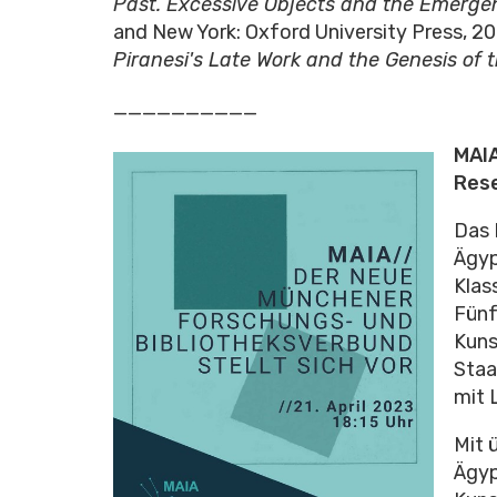
Past. Excessive Objects and the Emergen
and New York: Oxford University Press, 20
Piranesi's Late Work and the Genesis of 
__________
MAIA
Res
Das 
Ägyp
Klas
Fünf
Kuns
Staa
mit L
Mit 
Ägyp