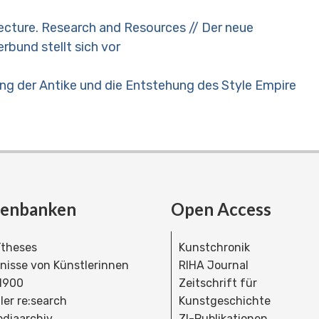
tecture. Research and Resources // Der neue
bund stellt sich vor
ung der Antike und die Entstehung des Style Empire
tenbanken
Open Access
theses
Kunstchronik
dnisse von Künstlerinnen
RIHA Journal
 1900
Zeitschrift für
ler re:search
Kunstgeschichte
bdiaarchiv
ZI-Publikationen