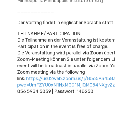
Minneapolis, Minneapolis Institute of Art]
___________
Der Vortrag findet in englischer Sprache statt
TEILNAHME/PARTICIPATION:
Die Teilnahme an der Veranstaltung ist kostenf
Participation in the event is free of charge.
Die Veranstaltung wird parallel
via Zoom
über
Zoom-Meeting können Sie unter folgendem Li
event will be broadcast in parallel via Zoom. Y
Zoom meeting via the following
link:
https://us02web.zoom.us/j/856593458
pwd=UmFZYU0xN1NxMGJ1MjlQM054NXgvZz
856 5934 5839 | Passwort: 148258.