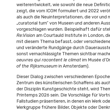
weiterentwickelt, wie sowohl die neue Defini
zeigt, die vom ICOM formuliert und 2022 veröf
als auch die Neuinterpretationen, die vor und
„curatorial turn“ von Museen und anderen Aus
vorgeschlagen wurden. Beispielhaft dafür ste
Re:Vision
am Courtauld Institute in London, di
mit diesem Thema befasst, oder verschiede
und veränderte Rundgänge durch Dauerausstel
sonst vernachlässigte Themen sichtbar mache
oeuvres qui racontent le climat
im Musée d’O
of the Rijksmuseum
in Amsterdam).
Dieser Dialog zwischen verschiedenen Epoche
Zentrum des künstlerischen Schaffens als auc
der Disziplin Kunstgeschichte steht, wird The
Printemps 2026 sein. Die Vorschläge für Vort
Fallstudien präsentieren, in denen ein Werk ode
Werkgruppe frühere Bilder, Objekte oder Denkmä