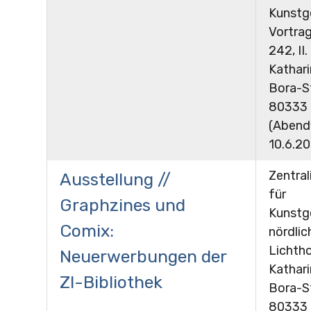
Kunstg
Vortra
242, II.
Kathar
Bora-St
80333
(Abend
10.6.20
Zentral
Ausstellung //
für
Graphzines und
Kunstg
Comix:
nördlic
Lichthof
Neuerwerbungen der
Kathar
ZI-Bibliothek
Bora-St
80333