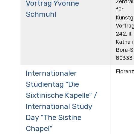
Zentral
Vortrag Yvonne
für
Schmuhl
Kunstg
Vortra
242, II.
Kathar
Bora-St
80333
Floren
Internationaler
Studientag "Die
Sixtinische Kapelle" /
International Study
Day "The Sistine
Chapel"