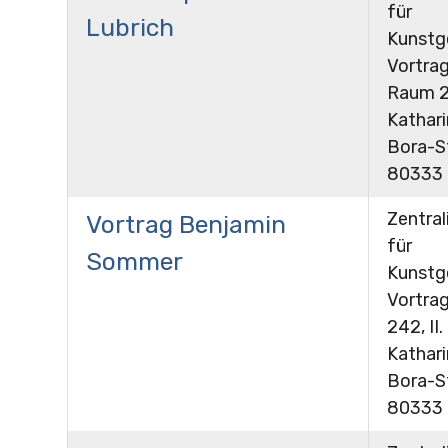
für
Lubrich
Kunstg
Vortrag
Raum 24
Kathar
Bora-St
80333
Zentral
Vortrag Benjamin
für
Sommer
Kunstg
Vortra
242, II.
Kathar
Bora-St
80333