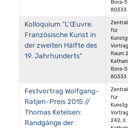
Bora-St
80333
Zentral
Kolloquium "L’Œuvre.
für
Französische Kunst in
Kunstg
der zweiten Hälfte des
Vortrag
Raum 24
19. Jahrhunderts"
Kathar
Bora-St
80333
Zentral
Festvortrag Wolfgang-
für
Ratjen-Preis 2015 //
Kunstg
Thomas Ketelsen:
Vortra
242, II.
Randgänge der
Kathar