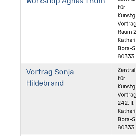
Workshop Agnes Thum
für
Kunstg
Vortrag
Raum 24
Kathar
Bora-St
80333
Zentral
Vortrag Sonja
für
Hildebrand
Kunstg
Vortra
242, II.
Kathar
Bora-St
80333