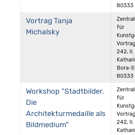
80333
Zentral
Vortrag Tanja
für
Michalsky
Kunstg
Vortra
242, II.
Kathar
Bora-St
80333
Zentral
Workshop "Stadtbilder.
für
Die
Kunstg
Architekturmedaille als
Vortra
242, II.
Bildmedium"
Kathar