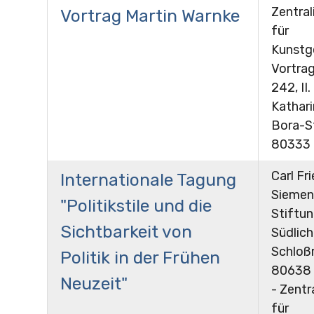
Zentral
Vortrag Martin Warnke
für
Kunstg
Vortra
242, II.
Kathar
Bora-St
80333
Carl Fr
Internationale Tagung
Siemen
"Politikstile und die
Stiftun
Sichtbarkeit von
Südlic
Schloßr
Politik in der Frühen
80638
Neuzeit"
- Zentr
für