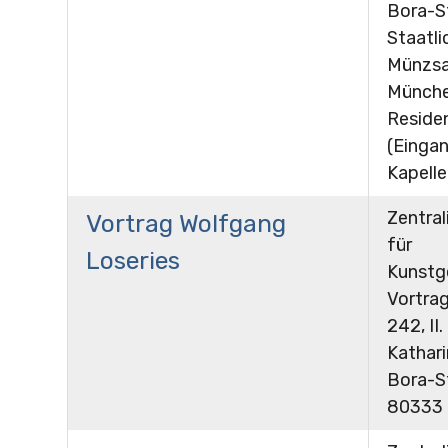
Bora-St
Staatli
Münzs
Münche
Reside
(Einga
Kapell
Zentral
Vortrag Wolfgang
für
Loseries
Kunstg
Vortra
242, II.
Kathar
Bora-St
80333