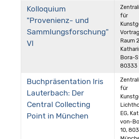
Zentral
Kolloquium
für
"Provenienz- und
Kunstg
Sammlungsforschung"
Vortrag
Raum 24
VI
Kathar
Bora-St
80333
Zentral
Buchpräsentation Iris
für
Lauterbach: Der
Kunstg
Central Collecting
Lichtho
EG, Kat
Point in München
von-Bo
10, 80
Münch