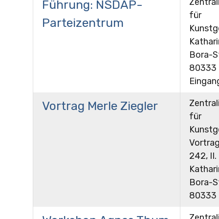
Zentral
Führung: NSDAP-
für
Parteizentrum
Kunstg
Kathar
Bora-St
80333 
Eingan
Zentral
Vortrag Merle Ziegler
für
Kunstg
Vortra
242, II.
Kathar
Bora-St
80333
Zentral