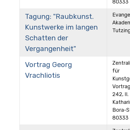
80333
Evange
Tagung: "Raubkunst.
Akade
Kunstwerke im langen
Tutzin
Schatten der
Vergangenheit"
Zentral
Vortrag Georg
für
Vrachliotis
Kunstg
Vortra
242, II.
Kathar
Bora-St
80333