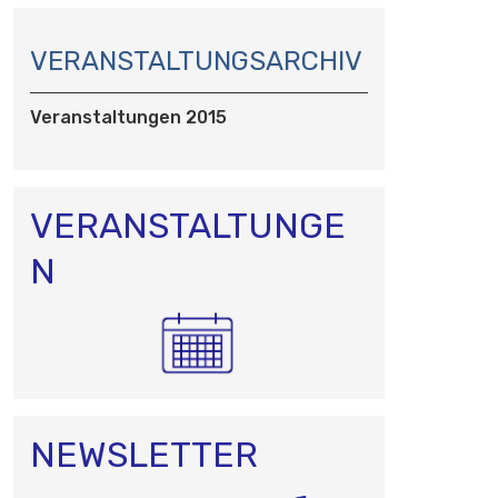
N
A
VERANSTALTUNGSARCHIV
V
I
Veranstaltungen 2015
G
A
T
I
VERANSTALTUNGE
O
N
N
NEWSLETTER