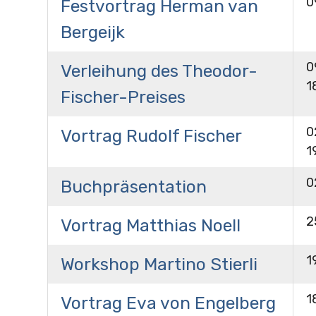
0
Festvortrag Herman van
Bergeijk
0
Verleihung des Theodor-
1
Fischer-Preises
0
Vortrag Rudolf Fischer
1
0
Buchpräsentation
2
Vortrag Matthias Noell
1
Workshop Martino Stierli
1
Vortrag Eva von Engelberg