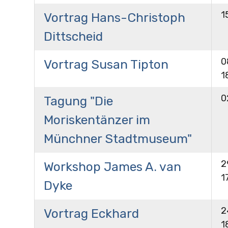
1
Vortrag Hans-Christoph
Dittscheid
0
Vortrag Susan Tipton
1
0
Tagung "Die
Moriskentänzer im
Münchner Stadtmuseum"
2
Workshop James A. van
1
Dyke
2
Vortrag Eckhard
1