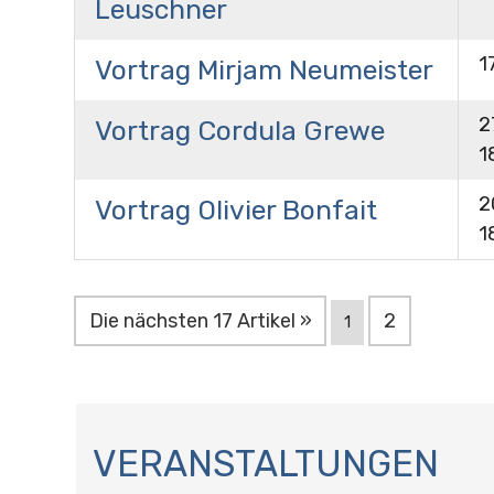
Leuschner
1
Vortrag Mirjam Neumeister
2
Vortrag Cordula Grewe
1
2
Vortrag Olivier Bonfait
1
Die nächsten 17 Artikel »
2
1
N
A
VERANSTALTUNGEN
V