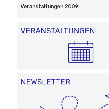
I
Veranstaltungen 2009
G
A
T
I
O
VERANSTALTUNGEN
N
NEWSLETTER