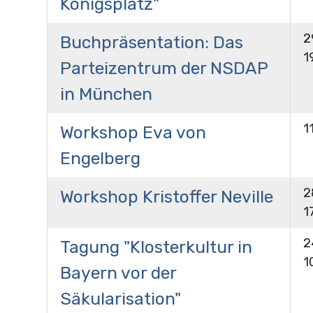
Königsplatz"
2
Buchpräsentation: Das
1
Parteizentrum der NSDAP
in München
1
Workshop Eva von
Engelberg
2
Workshop Kristoffer Neville
1
2
Tagung "Klosterkultur in
1
Bayern vor der
Säkularisation"