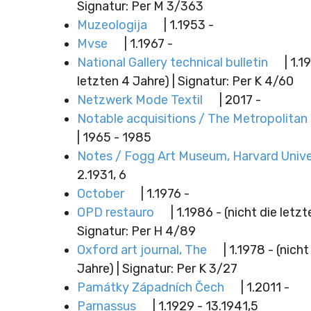
Signatur: Per M 3/363
Muzeologija
| 1.1953 -
Mvse
| 1.1967 -
National Gallery technical bulletin
| 1.1
letzten 4 Jahre) | Signatur: Per K 4/60
Netzwerk Mode Textil
| 2017 -
Notable acquisitions / The Metropolita
| 1965 - 1985
Notes / Fogg Art Museum, Harvard Unive
2.1931, 6
October
| 1.1976 -
OPD restauro
| 1.1986 - (nicht die letzt
Signatur: Per H 4/89
Oxford art journal, The
| 1.1978 - (nich
Jahre) | Signatur: Per K 3/27
Památky Západních Čech
| 1.2011 -
Parnassus
| 1.1929 - 13.1941,5