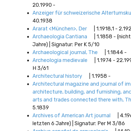
20.1990 -
Anzeiger für schweizerische Altertumsk
40.1938
Ararat <München>, Der
| 1.1918,1 - 2.19
Archaeologia Cantiana
| 1.1858 - (nicht
Jahre) | Signatur: Per K 5/10
Archaeological journal, The
| 1.1844 -
Archeologia medievale
| 1.1974 - 22.19
H 3/61
Architectural history
| 1.1958 -
Architectural magazine and journal of i
architecture, building, and furnishing, and
arts and trades connected there with, T
5.1839
Archives of American Art journal
| 4.19
letzten 6 Jahre) | Signatur: Per M 3/86