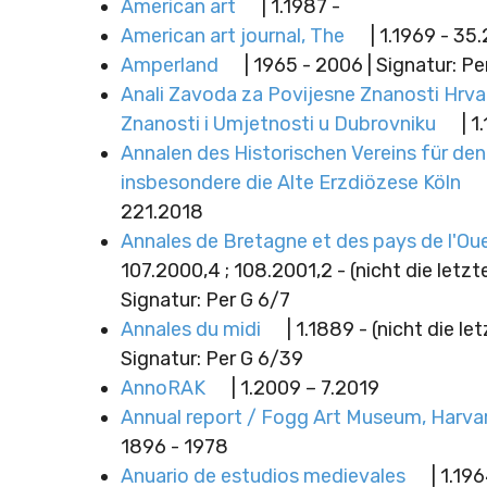
American art
| 1.1987 -
American art journal, The
| 1.1969 - 35
Amperland
| 1965 - 2006 | Signatur: P
Anali Zavoda za Povijesne Znanosti Hrv
Znanosti i Umjetnosti u Dubrovniku
| 1
Annalen des Historischen Vereins für den
insbesondere die Alte Erzdiözese Köln
221.2018
Annales de Bretagne et des pays de l'Ou
107.2000,4 ; 108.2001,2 - (nicht die letzte
Signatur: Per G 6/7
Annales du midi
| 1.1889 - (nicht die le
Signatur: Per G 6/39
AnnoRAK
| 1.2009 – 7.2019
Annual report / Fogg Art Museum, Harvar
1896 - 1978
Anuario de estudios medievales
| 1.19