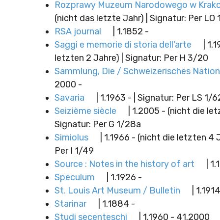
Rozprawy Muzeum Narodowego w Krak
(nicht das letzte Jahr) | Signatur: Per LO 
RSA journal
| 1.1852 -
Saggi e memorie di storia dell'arte
| 1.1
letzten 2 Jahre) | Signatur: Per H 3/20
Sammlung, Die / Schweizerisches Nati
2000 -
Savaria
| 1.1963 - | Signatur: Per LS 1/6
Seizième siècle
| 1.2005 - (nicht die let
Signatur: Per G 1/28a
Simiolus
| 1.1966 - (nicht die letzten 4 
Per I 1/49
Source : Notes in the history of art
| 1.
Speculum
| 1.1926 -
St. Louis Art Museum / Bulletin
| 1.191
Starinar
| 1.1884 -
Studi secenteschi
| 1.1960 - 41.2000