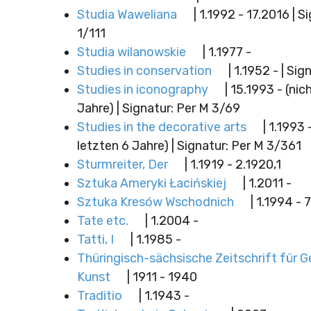
Studia Waweliana
| 1.1992 - 17.2016 | S
1/111
Studia wilanowskie
| 1.1977 -
Studies in conservation
| 1.1952 - | Sig
Studies in iconography
| 15.1993 - (nic
Jahre) | Signatur: Per M 3/69
Studies in the decorative arts
| 1.1993 
letzten 6 Jahre) | Signatur: Per M 3/361
Sturmreiter, Der
| 1.1919 - 2.1920,1
Sztuka Ameryki Łacińskiej
| 1.2011 -
Sztuka Kresów Wschodnich
| 1.1994 - 
Tate etc.
| 1.2004 -
Tatti, I
| 1.1985 -
Thüringisch-sächsische Zeitschrift für 
Kunst
| 1911 - 1940
Traditio
| 1.1943 -