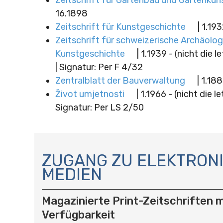
16.1898
Zeitschrift für Kunstgeschichte
| 1.193
Zeitschrift für schweizerische Archäolog
Kunstgeschichte
| 1.1939 - (nicht die 
| Signatur: Per F 4/32
Zentralblatt der Bauverwaltung
| 1.188
Život umjetnosti
| 1.1966 - (nicht die l
Signatur: Per LS 2/50
N
A
ZUGANG ZU ELEKTRON
V
MEDIEN
I
G
A
Magazinierte Print-Zeitschriften m
T
Verfügbarkeit