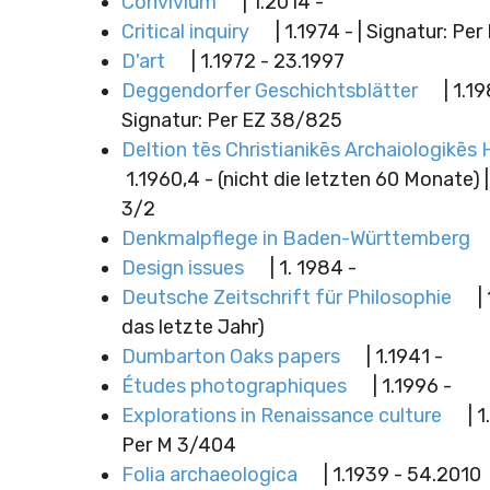
Convivium
| 1.2014 -
Critical inquiry
| 1.1974 - | Signatur: Pe
D'art
| 1.1972 - 23.1997
Deggendorfer Geschichtsblätter
| 1.19
Signatur: Per EZ 38/825
Deltion tēs Christianikēs Archaiologikēs 
1.1960,4 - (nicht die letzten 60 Monate) |
3/2
Denkmalpflege in Baden-Württemberg
Design issues
| 1. 1984 -
Deutsche Zeitschrift für Philosophie
| 
das letzte Jahr)
Dumbarton Oaks papers
| 1.1941 -
Études photographiques
| 1.1996 -
Explorations in Renaissance culture
| 1
Per M 3/404
Folia archaeologica
| 1.1939 - 54.2010