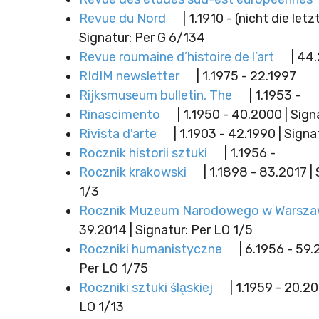
Revue du Nord
| 1.1910 - (nicht die letz
Signatur: Per G 6/134
Revue roumaine d’histoire de l’art
| 44.
RIdIM newsletter
| 1.1975 - 22.1997
Rijksmuseum bulletin, The
| 1.1953 -
Rinascimento
| 1.1950 - 40.2000 | Sign
Rivista d'arte
| 1.1903 - 42.1990 | Signa
Rocznik historii sztuki
| 1.1956 -
Rocznik krakowski
| 1.1898 - 83.2017 |
1/3
Rocznik Muzeum Narodowego w Warsza
39.2014 | Signatur: Per LO 1/5
Roczniki humanistyczne
| 6.1956 - 59.2
Per LO 1/75
Roczniki sztuki śla̜skiej
| 1.1959 - 20.20
LO 1/13