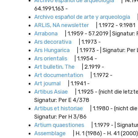
Archivo español de arqueología
| 14.19
64.1991,163 -
Archivo español de arte y arqueología
ARLIS, NA newsletter
| 1.1972 - 9.1981
Arrabona
| 1.1959 - 57.2019 | Signatur:
Ars decorativa
| 1.1973 -
Ars Hungarica
| 1.1973 - | Signatur: Per
Ars orientalis
| 1.1954 -
Art bulletin, The
| 2.1919 -
Art documentation
| 1.1972 -
Art journal
| 1.1941 -
Artibus Asiae
| 1.1925 - (nicht die letzt
Signatur: Per E 4/378
Artibus et historiae
| 1.1980 - (nicht die
Signatur: Per H 3/86
Artium quaestiones
| 1.1979 - | Signatu
Assemblage
| H. 1 (1986) - H. 41 (2000)