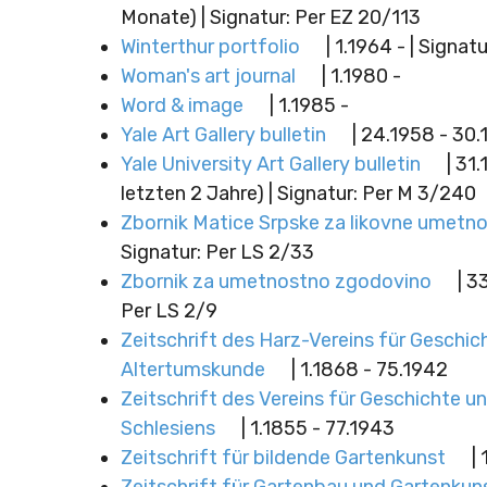
Monate) | Signatur: Per EZ 20/113
Winterthur portfolio
| 1.1964 - | Signat
Woman's art journal
| 1.1980 -
Word & image
| 1.1985 -
Yale Art Gallery bulletin
| 24.1958 - 30.
Yale University Art Gallery bulletin
| 31.
letzten 2 Jahre) | Signatur: Per M 3/240
Zbornik Matice Srpske za likovne umetno
Signatur: Per LS 2/33
Zbornik za umetnostno zgodovino
| 33
Per LS 2/9
Zeitschrift des Harz-Vereins für Geschic
Altertumskunde
| 1.1868 - 75.1942
Zeitschrift des Vereins für Geschichte u
Schlesiens
| 1.1855 - 77.1943
Zeitschrift für bildende Gartenkunst
| 
Zeitschrift für Gartenbau und Gartenkun