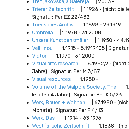
Tret’jakovskaja Galereja
| 2003 -
Trierer Zeitschrift
| 1.1926 - (nicht die 
Signatur: Per EZ 22/432
Trierisches Archiv
| 1.1898 - 29.1919
Umbrella
| 1.1978 - 31.2008
Unsere Kunstdenkmäler
| 1.1950 - 44.
Vell i nou
| 1.1915 - 5.1919,105 | Signatur
Viator
| 1.1970 - 31.2000
Visual arts research
| 8.1982,2 - (nicht 
Jahre) | Signatur: Per M 3/87
Visual resources
| 1.1980 -
Volume of the Walpole Society, The
| 
letzten 4 Jahre) | Signatur: Per K 5/23
Werk, Bauen + Wohnen
| 67.1980 - (nic
Monate) | Signatur: Per F 4/13
Werk, Das
| 1.1914 - 63.1976
Westfälische Zeitschrift
| 1.1838 - (nic