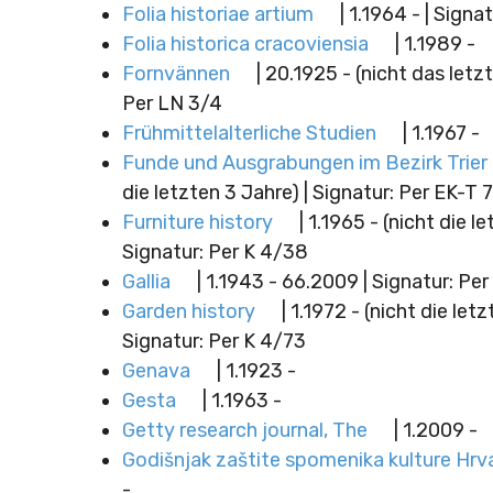
Folia historiae artium
| 1.1964 - | Signa
Folia historica cracoviensia
| 1.1989 -
Fornvännen
| 20.1925 - (nicht das letzt
Per LN 3/4
Frühmittelalterliche Studien
| 1.1967 -
Funde und Ausgrabungen im Bezirk Trier
die letzten 3 Jahre) | Signatur: Per EK-T
Furniture history
| 1.1965 - (nicht die l
Signatur: Per K 4/38
Gallia
| 1.1943 - 66.2009 | Signatur: Pe
Garden history
| 1.1972 - (nicht die letz
Signatur: Per K 4/73
Genava
| 1.1923 -
Gesta
| 1.1963 -
Getty research journal, The
| 1.2009 -
Godišnjak zaštite spomenika kulture Hrv
-