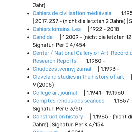
Jahr)
Cahiers de civilisation médiévale
| 1.19
| 2017, 237 - (nicht die letzten 2 Jahre) | 
Cahiers lorrains, Les
| 1922 - 2018
Candide
| 1.2009 - (nicht die letzten 1
Signatur: Per E 4/454
Center / National Gallery of Art: Record 
Research Reports
| 1.1980 -
Chudožestvennyj žurnal
| 1.1993 -
Cleveland studies in the history of art
9 (2005)
College art journal
| 1.1941 - 19.1960
Comptes rendus des séances
| 1.1857 
Signatur: Per G 3/60
Construction history
| 1.1985 - (nicht d
Jahre) | Signatur: Per K 4/154