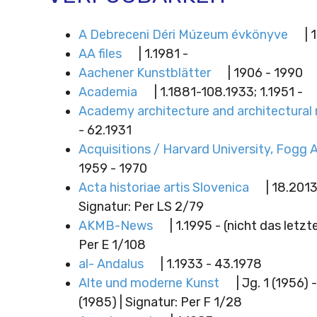
A Debreceni Déri Múzeum évkönyve
| 
AA files
| 1.1981 -
Aachener Kunstblätter
| 1906 - 1990
Academia
| 1.1881-108.1933; 1.1951 -
Academy architecture and architectural 
- 62.1931
Acquisitions / Harvard University, Fogg
1959 - 1970
Acta historiae artis Slovenica
| 18.2013
Signatur: Per LS 2/79
AKMB-News
| 1.1995 - (nicht das letzte
Per E 1/108
al- Andalus
| 1.1933 - 43.1978
Alte und moderne Kunst
| Jg. 1 (1956) 
(1985) | Signatur: Per F 1/28