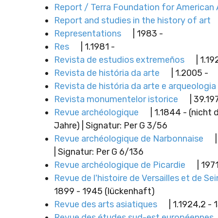
Report / Terra Foundation for American 
Report and studies in the history of art
Representations
| 1983 -
Res
| 1.1981 -
Revista de estudios extremeños
| 1.19
Revista de história da arte
| 1.2005 -
Revista de história da arte e arqueologia
Revista monumentelor istorice
| 39.19
Revue archéologique
| 1.1844 - (nicht 
Jahre) | Signatur: Per G 3/56
Revue archéologique de Narbonnaise
|
| Signatur: Per G 6/136
Revue archéologique de Picardie
| 197
Revue de l'histoire de Versailles et de Se
1899 - 1945 (lückenhaft)
Revue des arts asiatiques
| 1.1924,2 - 
Revue des études sud-est européennes