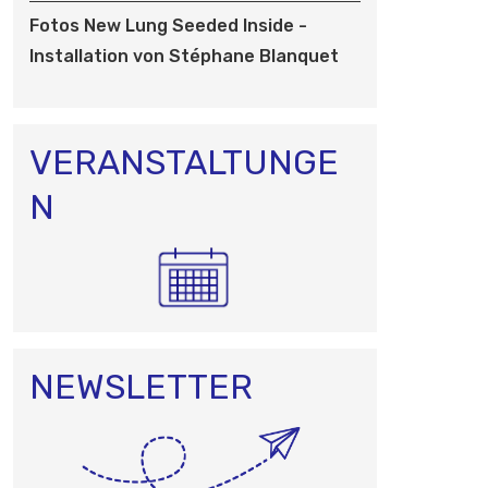
T
I
Fotos New Lung Seeded Inside -
O
Installation von Stéphane Blanquet
N
VERANSTALTUNGE
N
NEWSLETTER