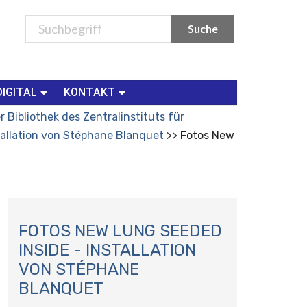
DIGITAL
KONTAKT
 Bibliothek des Zentralinstituts für
tallation von Stéphane Blanquet
Fotos New
N
A
FOTOS NEW LUNG SEEDED
V
INSIDE - INSTALLATION
I
VON STÉPHANE
G
BLANQUET
A