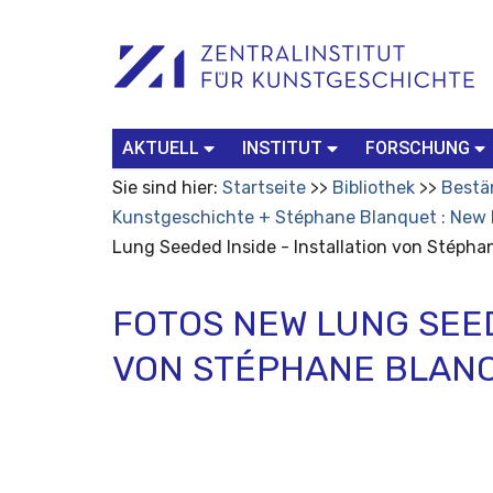
Benutzerspezifische
Suchbegriff
Advanced
Werkzeuge
Search…
AKTUELL
INSTITUT
FORSCHUNG
Sie sind hier:
Startseite
Bibliothek
Bestä
Kunstgeschichte + Stéphane Blanquet : New
Lung Seeded Inside - Installation von Stéph
FOTOS NEW LUNG SEED
VON STÉPHANE BLAN