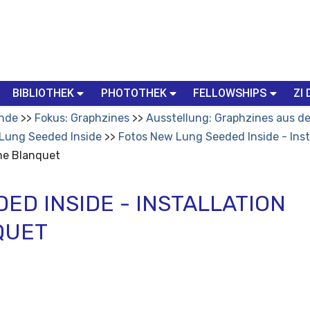
BIBLIOTHEK
PHOTOTHEK
FELLOWSHIPS
ZI 
nde
Fokus: Graphzines
Ausstellung: Graphzines aus der
 Lung Seeded Inside
Fotos New Lung Seeded Inside - Ins
ane Blanquet
ED INSIDE - INSTALLATION
QUET