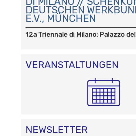
DI MILANO // SCHENKU
I
DEUTSCHEN WERKBUN
G
A
E.V., MÜNCHEN
T
I
12a Triennale di Milano: Palazzo dell
O
N
VERANSTALTUNGEN
NEWSLETTER