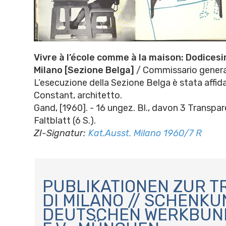
Vivre à l’école comme à la maison: Dodicesi
Milano [Sezione Belga]
/ Commissario general
L’esecuzione della Sezione Belga è stata affida
Constant, architetto.
Gand, [1960]. - 16 ungez. Bl., davon 3 Transpar
Faltblatt (6 S.).
ZI-Signatur:
Kat.Ausst. Milano 1960/7 R
N
A
PUBLIKATIONEN ZUR T
V
DI MILANO // SCHENKU
I
DEUTSCHEN WERKBUN
G