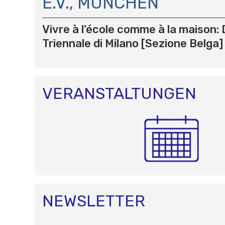
A
E.V., MÜNCHEN
T
I
Vivre à l’école comme à la maison:
O
Triennale di Milano [Sezione Belga]
N
VERANSTALTUNGEN
NEWSLETTER