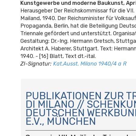
Kunstgewerbe und moderne Baukunst, April
Herausgeber Der Reichskommissar für die VII. 
Mailand, 1940. Der Reichsminister für Volksau
Propaganda, Berlin, hat die Beteiligung Deutsc
Triennale gefördert und unterstützt. Organisa
Gestaltung: Dr.-Ing. Hermann Gretsch, Stuttgar
Architekt A. Haberer, Stuttgart. Text: Herman
1940. - [16] Blatt, Text dt.-ital.
ZI-Signatur:
Kat.Ausst. Milano 1940/4 a R
N
A
PUBLIKATIONEN ZUR T
V
DI MILANO // SCHENKU
I
DEUTSCHEN WERKBUN
G
A
E.V., MÜNCHEN
T
I