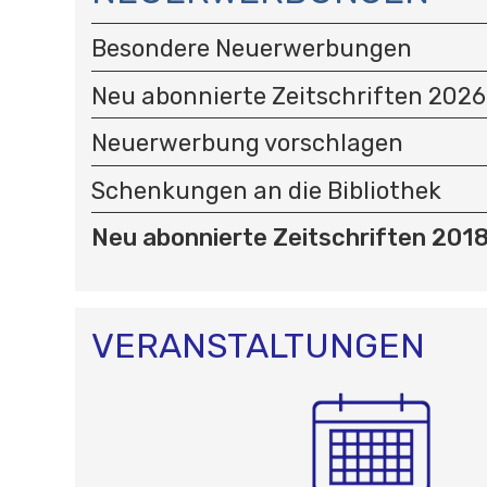
V
I
Besondere Neuerwerbungen
G
A
Neu abonnierte Zeitschriften 2026
T
I
Neuerwerbung vorschlagen
O
N
Schenkungen an die Bibliothek
Neu abonnierte Zeitschriften 201
VERANSTALTUNGEN