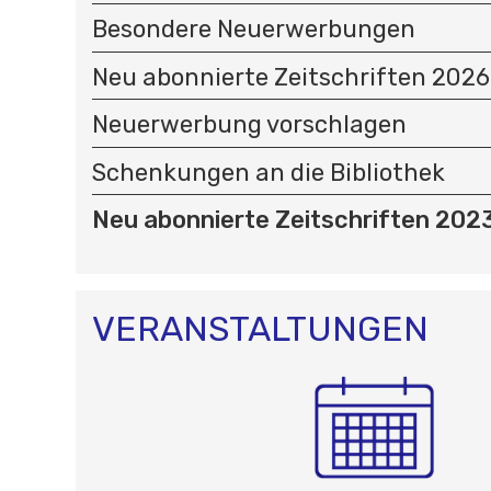
I
Besondere Neuerwerbungen
G
A
Neu abonnierte Zeitschriften 2026
T
I
Neuerwerbung vorschlagen
O
N
Schenkungen an die Bibliothek
Neu abonnierte Zeitschriften 202
VERANSTALTUNGEN