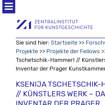
Benutzerspezifische
Werkzeuge
Sie sind hier:
Startseite
Forsch
Projekte
Projekte der Fellows
Tschetschik-Hammerl // Künstler
Inventar der Prager Kunstkammer
KSENIJA TSCHETSCHIK
// KÜNSTLERS WERK – D
INVENTAR DER PRAGER