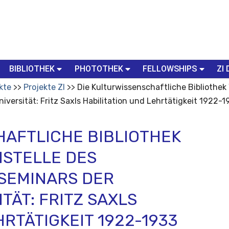
BIBLIOTHEK
PHOTOTHEK
FELLOWSHIPS
ZI 
kte
Projekte ZI
Die Kulturwissenschaftliche Bibliothek
ersität: Fritz Saxls Habilitation und Lehrtätigkeit 1922-1
HAFTLICHE BIBLIOTHEK
TELLE DES K
EMINARS DER H
T: FRITZ SAXLS H
RTÄTIGKEIT 1922-1933