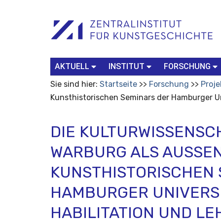
Benutzerspezifische
Suchbegriff
Advanced
Werkzeuge
Search…
AKTUELL
INSTITUT
FORSCHUNG
Sie sind hier:
Startseite
Forschung
Proje
Kunsthistorischen Seminars der Hamburger Univ
DIE KULTURWISSENSC
WARBURG ALS AUSSENS
UNSTHISTORISCHEN S
AMBURGER UNIVERSITÄ
ABILITATION UND LEH