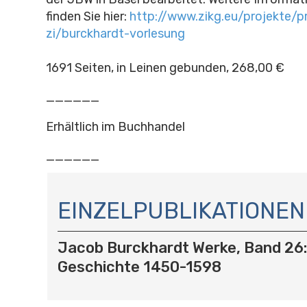
finden Sie hier:
http://www.zikg.eu/projekte/p
zi/burckhardt-vorlesung
1691 Seiten, in Leinen gebunden, 268,00 €
______
Erhältlich im Buchhandel
______
N
A
EINZELPUBLIKATIONEN
V
I
Jacob Burckhardt Werke, Band 26
G
A
Geschichte 1450-1598
T
I