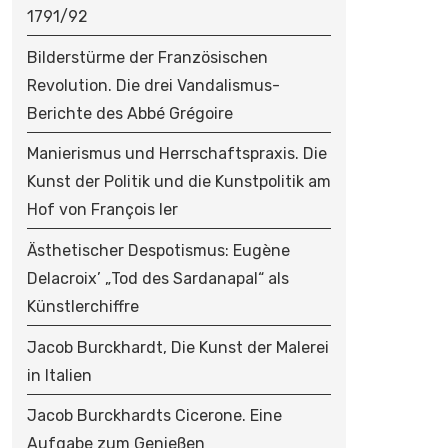
O
1791/92
N
Bilderstürme der Französischen
Revolution. Die drei Vandalismus-
Berichte des Abbé Grégoire
Manierismus und Herrschaftspraxis. Die
Kunst der Politik und die Kunstpolitik am
Hof von François Ier
Ästhetischer Despotismus: Eugène
Delacroix’ „Tod des Sardanapal“ als
Künstlerchiffre
Jacob Burckhardt, Die Kunst der Malerei
in Italien
Jacob Burckhardts Cicerone. Eine
Aufgabe zum Genießen