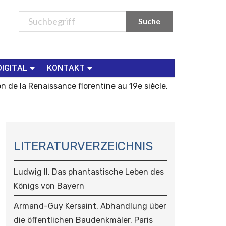
DIGITAL
KONTAKT
n de la Renaissance florentine au 19e siècle.
N
A
LITERATURVERZEICHNIS
V
I
Ludwig II. Das phantastische Leben des
G
Königs von Bayern
A
T
Armand-Guy Kersaint, Abhandlung über
I
die öffentlichen Baudenkmäler. Paris