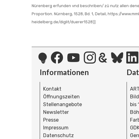
Nürenberg erfunden vnd beschriben/ zů nutz allen denen
Proportion. Nürnberg, 1528, Bd. 1, Detail, https://www.mmb
heidelberg.de/diglit/duerer1528)]
Informationen
Da
Kontakt
ART
Öffnungszeiten
Bil
Stellenangebote
bis
Newsletter
Böh
Presse
Far
Impressum
GDK
Datenschutz
Ger