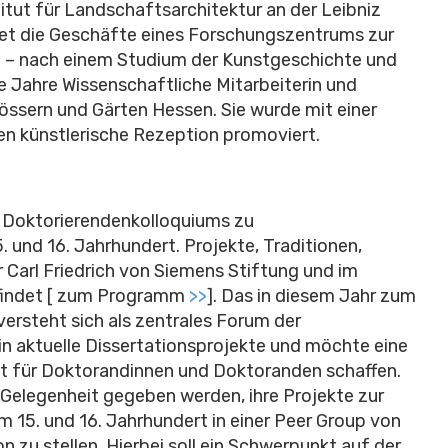
titut für Landschaftsarchitektur an der Leibniz
tet die Geschäfte eines Forschungszentrums zur
e – nach einem Studium der Kunstgeschichte und
e Jahre Wissenschaftliche Mitarbeiterin und
össern und Gärten Hessen. Sie wurde mit einer
en künstlerische Rezeption promoviert.
en Doktorierendenkolloquiums zu
und 16. Jahrhundert. Projekte, Traditionen,
 Carl Friedrich von Siemens Stiftung und im
tfindet [ zum Programm
>>
]. Das in diesem Jahr zum
ersteht sich als zentrales Forum der
in aktuelle Dissertationsprojekte und möchte eine
t für Doktorandinnen und Doktoranden schaffen.
 Gelegenheit gegeben werden, ihre Projekte zur
m 15. und 16. Jahrhundert in einer Peer Group von
 zu stellen. Hierbei soll ein Schwerpunkt auf der