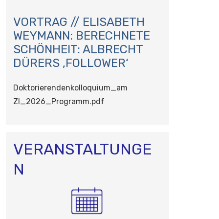
N
A
VORTRAG // ELISABETH
V
WEYMANN: BERECHNETE
I
SCHÖNHEIT: ALBRECHT
G
DÜRERS ‚FOLLOWER‘
A
T
I
Doktorierendenkolloquium_am
O
ZI_2026_Programm.pdf
N
VERANSTALTUNGE
N