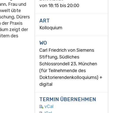
ann, Frau und
von
18:15
bis
20:00
hwelt übte
rschung, Dürers
ART
 der Praxis
Kolloquium
äum zeigt der
itern des
WO
Carl Friedrich von Siemens
Stiftung, Südliches
Schlossrondell 23, München
(für Teilnehmende des
Doktorierendenkolloquiums) +
digital
TERMIN ÜBERNEHMEN
vCal