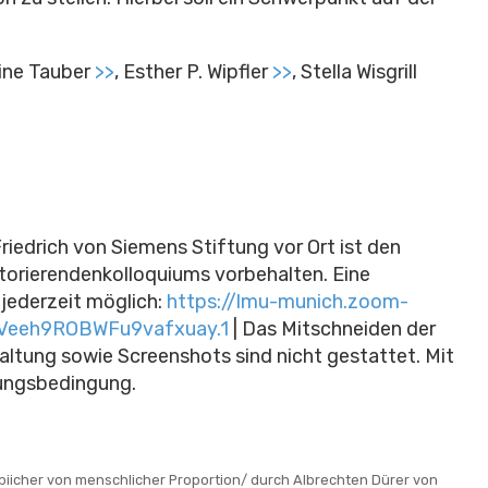
ine Tauber
>>
, Esther P. Wipfler
>>
, Stella Wisgrill
riedrich von Siemens Stiftung vor Ort ist den
torierendenkolloquiums vorbehalten. Eine
jederzeit möglich:
https://lmu-munich.zoom-
Veeh9ROBWFu9vafxuay.1
| Das Mitschneiden der
altung sowie Screenshots sind nicht gestattet. Mit
zungsbedingung.
er biicher von menschlicher Proportion/ durch Albrechten Dürer von