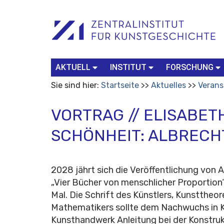
Benutzerspezifische
Suchbegriff
Advanced
Werkzeuge
Search…
AKTUELL
INSTITUT
FORSCHUNG
Sie sind hier:
Startseite
Aktuelles
Verans
VORTRAG // ELISABE
SCHÖNHEIT: ALBRECH
2028 jährt sich die Veröffentlichung von 
„Vier Bücher von menschlicher Proportion
Mal. Die Schrift des Künstlers, Kunsttheor
Mathematikers sollte dem Nachwuchs in 
Kunsthandwerk Anleitung bei der Konstru