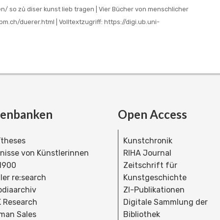
/ so zů diser kunst lieb tragen | Vier Bücher von menschlicher
m.ch/duerer.html | Volltextzugriff: https://digi.ub.uni-
tenbanken
Open Access
theses
Kunstchronik
dnisse von Künstlerinnen
RIHA Journal
 1900
Zeitschrift für
ler re:search
Kunstgeschichte
bdiaarchiv
ZI-Publikationen
 Research
Digitale Sammlung der
man Sales
Bibliothek