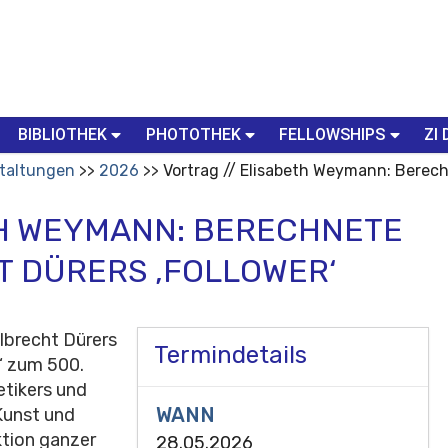
BIBLIOTHEK
PHOTOTHEK
FELLOWSHIPS
ZI 
taltungen
2026
Vortrag // Elisabeth Weymann: Berech
TH WEYMANN: BERECHNETE
T DÜRERS ‚FOLLOWER‘
Albrecht Dürers
Termindetails
“ zum 500.
etikers und
WANN
Kunst und
ktion ganzer
28.05.2026