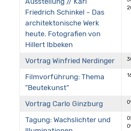
Ausstellung // Karl
2
Friedrich Schinkel - Das
architektonische Werk
heute. Fotografien von
Hillert Ibbeken
3
Vortrag Winfried Nerdinger
1
Filmvorführung: Thema
"Beutekunst"
0
Vortrag Carlo Ginzburg
0
Tagung: Wachslichter und
0
Illuminationen