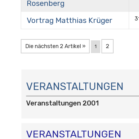
Rosenberg
3
Vortrag Matthias Krüger
Die nächsten 2 Artikel »
2
1
N
A
VERANSTALTUNGEN
V
I
Veranstaltungen 2001
G
A
T
I
O
VERANSTALTUNGEN