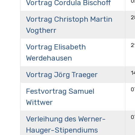
0
Vortrag Cordula Bischoff
2
Vortrag Christoph Martin
Vogtherr
2
Vortrag Elisabeth
Werdehausen
1
Vortrag Jörg Traeger
0
Festvortrag Samuel
Wittwer
0
Verleihung des Werner-
Hauger-Stipendiums