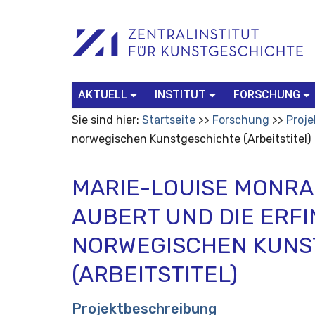
Benutzerspezifische
Suchbegriff
Advanced
Werkzeuge
Search…
AKTUELL
INSTITUT
FORSCHUNG
Sie sind hier:
Startseite
Forschung
Proje
norwegischen Kunstgeschichte (Arbeitstitel)
MARIE-LOUISE MONRA
AUBERT UND DIE ERF
NORWEGISCHEN KUNS
(ARBEITSTITEL)
Projektbeschreibung