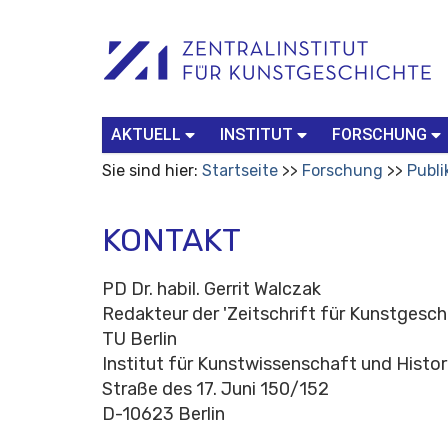
Benutzerspezifische
Suchbegriff
Advanced
Werkzeuge
Search…
AKTUELL
INSTITUT
FORSCHUNG
Sie sind hier:
Startseite
Forschung
Publi
KONTAKT
PD Dr. habil. Gerrit Walczak
Redakteur der 'Zeitschrift für Kunstgesch
TU Berlin
Institut für Kunstwissenschaft und Histori
Straße des 17. Juni 150/152
D-10623 Berlin