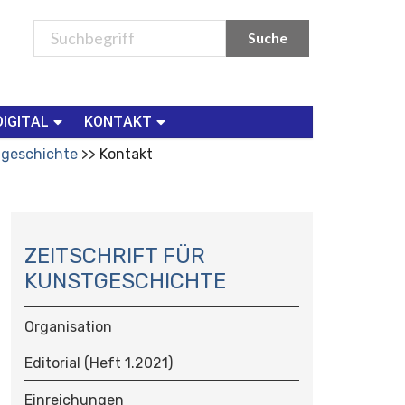
DIGITAL
KONTAKT
tgeschichte
Kontakt
N
A
ZEITSCHRIFT FÜR
V
KUNSTGESCHICHTE
I
G
Organisation
A
T
Editorial (Heft 1.2021)
I
O
Einreichungen